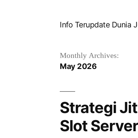
Skip
to
Info Terupdate Dunia J
content
Monthly Archives:
May 2026
Strategi J
Slot Serve