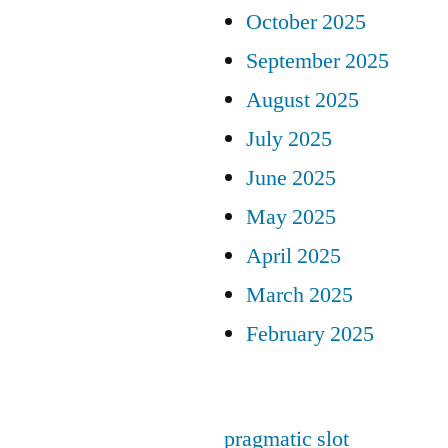
October 2025
September 2025
August 2025
July 2025
June 2025
May 2025
April 2025
March 2025
February 2025
pragmatic slot