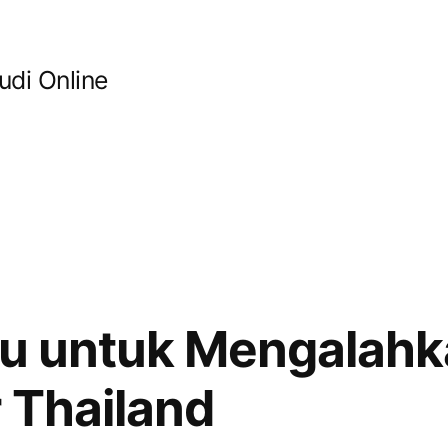
udi Online
itu untuk Mengalah
r Thailand