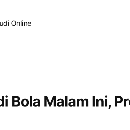
udi Online
i Bola Malam Ini, Pr