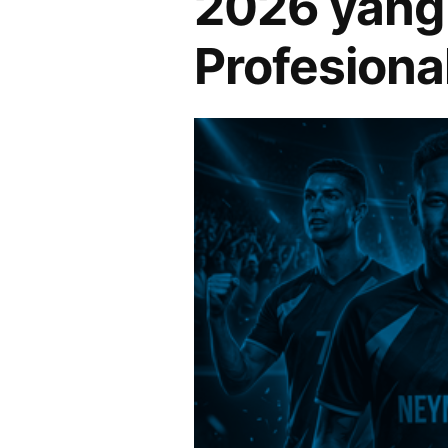
2026 yang 
Profesiona