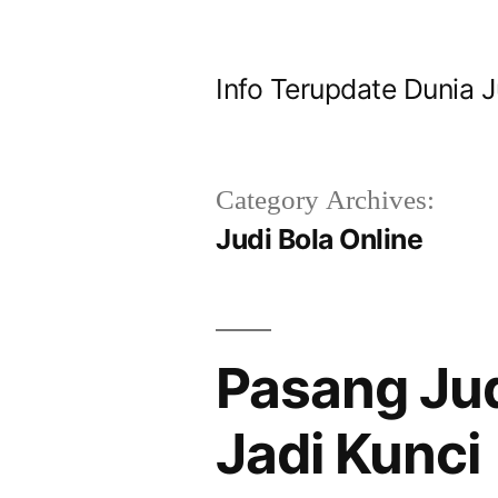
Skip
to
Info Terupdate Dunia J
content
Category Archives:
Judi Bola Online
Pasang Jud
Jadi Kunci