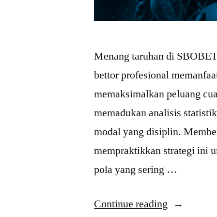
Menang taruhan di SBOBET 
bettor profesional memanfaat
memaksimalkan peluang cuan 
memadukan analisis statistik
modal yang disiplin. Membe
mempraktikkan strategi ini u
pola yang sering …
“Terbukti
Continue reading