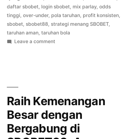
daftar sbobet
,
login sbobet
,
mix parlay
,
odds
yang
tinggi
,
over-under
,
pola taruhan
,
profit konsisten
,
Sering
sbobet
,
sbobet88
,
strategi menang SBOBET
,
taruhan aman
,
taruhan bola
Dipakai
on
Leave a comment
Para
Terbukti
Profesional”
Cuan!
Pola
Taruhan
SBOBET
2026
Raih Kemenangan
yang
Besar dengan
Sering
Dipakai
Bergabung di
Para
Profesional