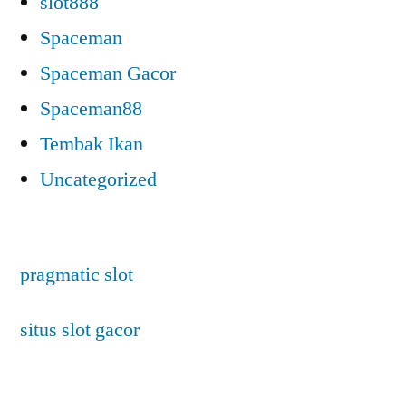
slot888
Spaceman
Spaceman Gacor
Spaceman88
Tembak Ikan
Uncategorized
pragmatic slot
situs slot gacor