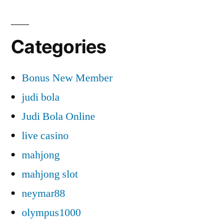
Categories
Bonus New Member
judi bola
Judi Bola Online
live casino
mahjong
mahjong slot
neymar88
olympus1000