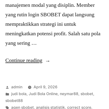
manajemen modal yang disiplin. Member
yang rutin login SBOBET dapat langsung
mempraktikkan strategi ini untuk
meningkatkan potensi profit. Salah satu pola
yang sering …
“Terbukti
Continue reading
Cuan!
Pola
Posted
admin
April 9, 2026
Taruhan
by
Posted
judi bola
,
Judi Bola Online
,
neymar88
,
sbobet
,
SBOBET
in
sbobet88
2026
Tags:
agen sbobet
,
analisis statistik
,
correct score
,