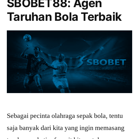
SBOBET88: Agen
Taruhan Bola Terbaik
Sebagai pecinta olahraga sepak bola, tentu
saja banyak dari kita yang ingin memasang