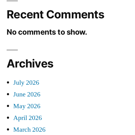
Recent Comments
No comments to show.
Archives
July 2026
June 2026
May 2026
April 2026
March 2026