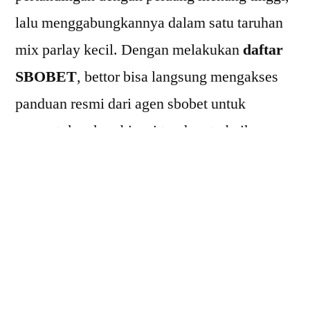
lalu menggabungkannya dalam satu taruhan
mix parlay kecil. Dengan melakukan
daftar
SBOBET
, bettor bisa langsung mengakses
panduan resmi dari agen sbobet untuk
menentukan kombinasi taruhan terbaik.
Selain itu, pola taruhan
over-under dan
correct score
juga banyak diterapkan.
Profesional
agen sbobet
menganalisis
performa tim, produktivitas gol, dan head-to-
head untuk memprediksi hasil dengan akurat.