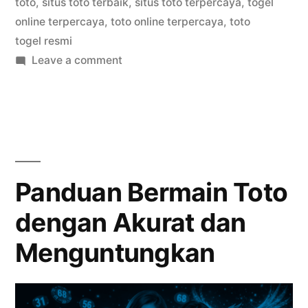
toto
,
situs toto terbaik
,
situs toto terpercaya
,
togel
di
online terpercaya
,
toto online terpercaya
,
toto
togel resmi
Situs
on
Leave a comment
Terpercaya
Berkembang
menjadi
di
Ahli
2026”
Toto
Slot
di
Panduan Bermain Toto
Situs
dengan Akurat dan
Terpercaya
di
Menguntungkan
2026