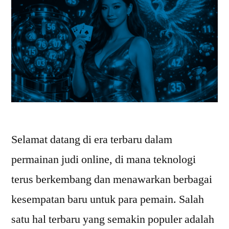
Selamat datang di era terbaru dalam
permainan judi online, di mana teknologi
terus berkembang dan menawarkan berbagai
kesempatan baru untuk para pemain. Salah
satu hal terbaru yang semakin populer adalah