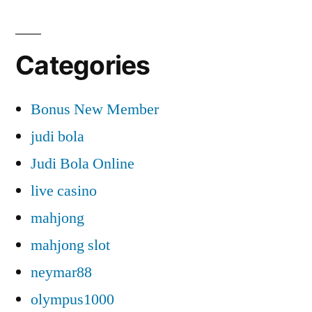
Categories
Bonus New Member
judi bola
Judi Bola Online
live casino
mahjong
mahjong slot
neymar88
olympus1000