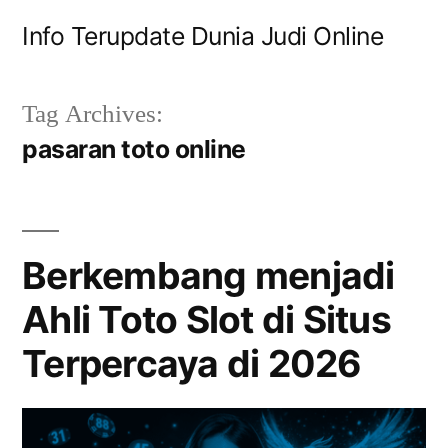
Skip
Info Terupdate Dunia Judi Online
to
content
Tag Archives:
pasaran toto online
Berkembang menjadi
Ahli Toto Slot di Situs
Terpercaya di 2026