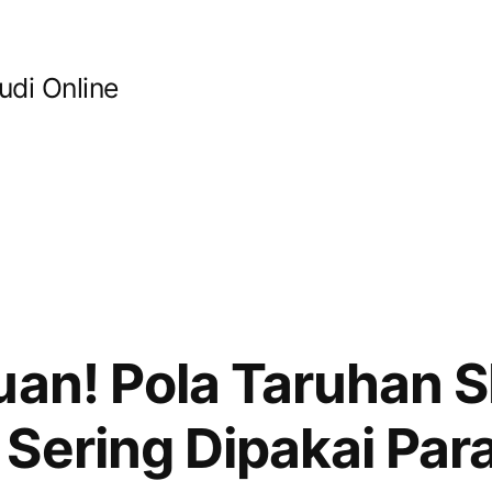
udi Online
uan! Pola Taruhan
Sering Dipakai Par