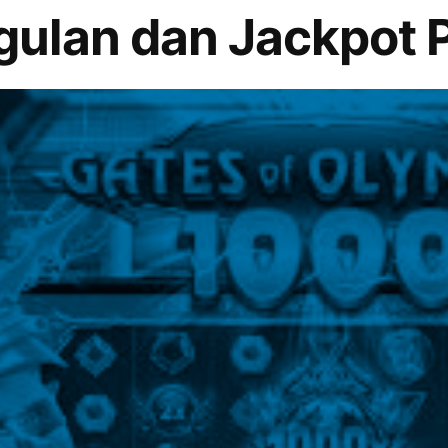
ulan dan Jackpot P