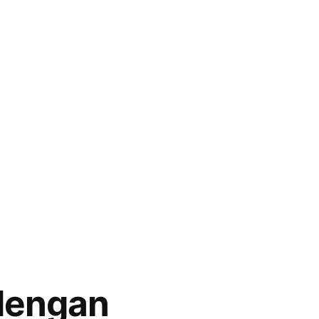
dengan