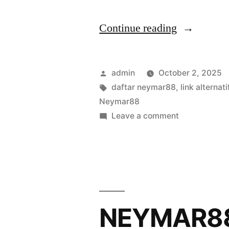
“NEYMAR
Continue reading
Tempat
Main
Posted
admin
October 2, 2025
Slot
by
Tags:
daftar neymar88
,
link alterna
Neymar88
Gacor
on
Leave a comment
dengan
NEYMAR88:
Tempat
Jackpot
Main
yang
Slot
Membuat
Gacor
dengan
Pemain
NEYMAR88:
Jackpot
Terpikat”