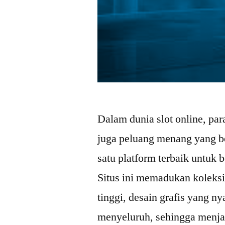
Dalam dunia slot online, par
juga peluang menang yang be
satu platform terbaik untuk 
Situs ini memadukan koleksi
tinggi, desain grafis yang 
menyeluruh, sehingga menja