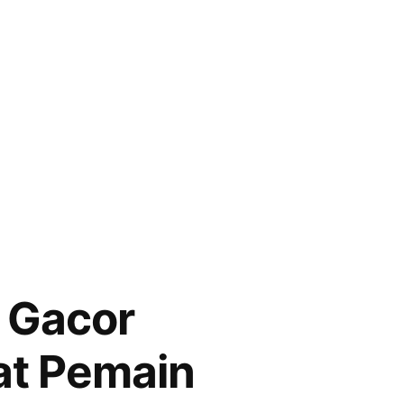
 Gacor
t Pemain