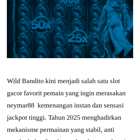
Wild Bandito kini menjadi salah satu slot
gacor favorit pemain yang ingin merasakan
neymar88 kemenangan instan dan sensasi
jackpot tinggi. Tahun 2025 menghadirkan
mekanisme permainan yang stabil, anti