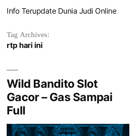
Skip
Info Terupdate Dunia Judi Online
to
content
Tag Archives:
rtp hari ini
Wild Bandito Slot
Gacor – Gas Sampai
Full