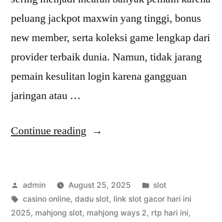
peluang jackpot maxwin yang tinggi, bonus
new member, serta koleksi game lengkap dari
provider terbaik dunia. Namun, tidak jarang
pemain kesulitan login karena gangguan
jaringan atau …
“Kenapa
Continue reading
Pemain
Slot
Posted
Posted
admin
August 25, 2025
slot
Wajib
by
Tags:
in
casino online
,
dadu slot
,
link slot gacor hari ini
Tahu
2025
,
mahjong slot
,
mahjong ways 2
,
rtp hari ini
,