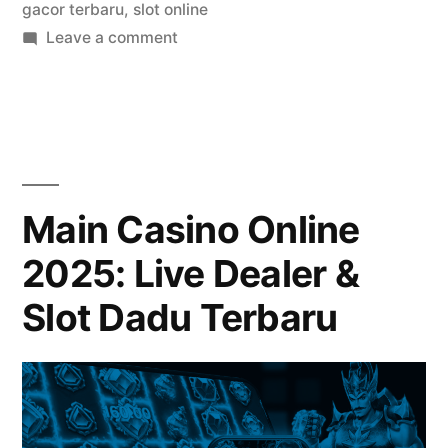
Slot
gacor terbaru
,
slot online
on
Leave a comment
Gacor
Bet
Hari
200
Perak
Ini
di
Tanpa
NEYMAR88:
Ribet”
Slot
Main Casino Online
Gacor
2025: Live Dealer &
Hari
Ini
Slot Dadu Terbaru
Tanpa
Ribet