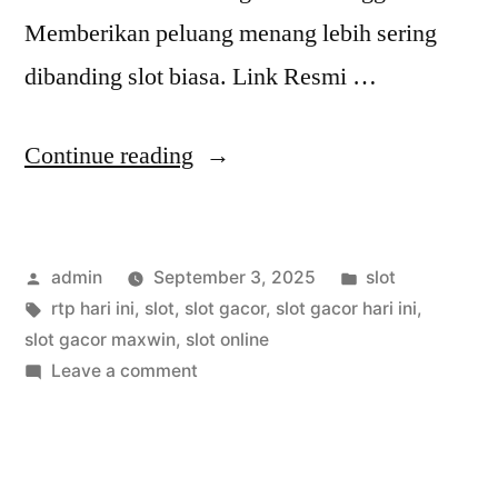
Memberikan peluang menang lebih sering
dibanding slot biasa. Link Resmi …
“Slot
Continue reading
Nexus
Hari
Posted
Posted
admin
September 3, 2025
slot
Ini,
by
Tags:
in
rtp hari ini
,
slot
,
slot gacor
,
slot gacor hari ini
,
Link
slot gacor maxwin
,
slot online
Resmi
on
Leave a comment
Slot
Mudah
Nexus
Diakses”
Hari
Ini,