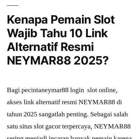
Bisa!
Slot
Kenapa Pemain Slot
Gacor
Wajib Tahu 10 Link
Jawabannya
Alternatif Resmi
NEYMAR88 2025?
Bagi pecintaneymar88 login slot online,
akses link alternatif resmi NEYMAR88 di
tahun 2025 sangatlah penting. Sebagai salah
satu situs slot gacor terpercaya, NEYMAR88
sering menjadi incaran banyak pemain karena