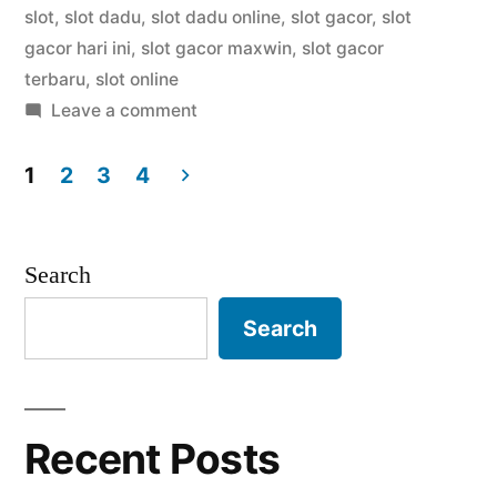
Menang
slot
,
slot dadu
,
slot dadu online
,
slot gacor
,
slot
gacor hari ini
,
slot gacor maxwin
,
slot gacor
Besar
terbaru
,
slot online
di
on
Leave a comment
Siapa
NEYMAR88
Saja
1
2
3
4
Hari
Pemain
Posts
Ini?”
yang
pagination
Sudah
Search
Menang
Search
Besar
di
NEYMAR88
Hari
Recent Posts
Ini?