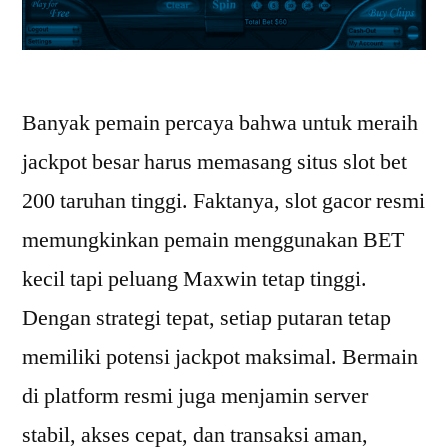
Banyak pemain percaya bahwa untuk meraih
jackpot besar harus memasang situs slot bet
200 taruhan tinggi. Faktanya, slot gacor resmi
memungkinkan pemain menggunakan BET
kecil tapi peluang Maxwin tetap tinggi.
Dengan strategi tepat, setiap putaran tetap
memiliki potensi jackpot maksimal. Bermain
di platform resmi juga menjamin server
stabil, akses cepat, dan transaksi aman,