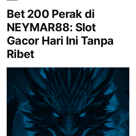
di
Bet 200 Perak di
NEYMAR88
NEYMAR88: Slot
Dengan
Deposit
Gacor Hari Ini Tanpa
Terjangkau
Ribet