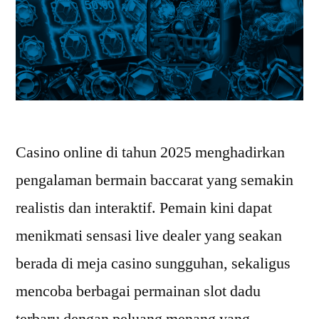
Casino online di tahun 2025 menghadirkan
pengalaman bermain baccarat yang semakin
realistis dan interaktif. Pemain kini dapat
menikmati sensasi live dealer yang seakan
berada di meja casino sungguhan, sekaligus
mencoba berbagai permainan slot dadu