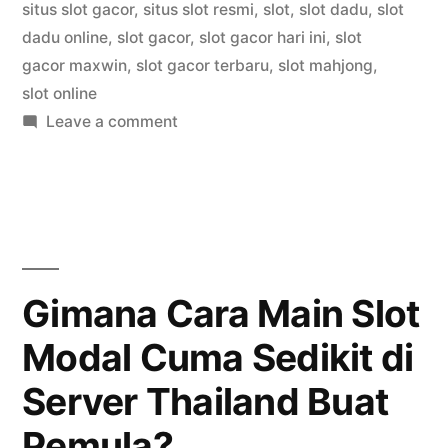
10
situs slot gacor
,
situs slot resmi
,
slot
,
slot dadu
,
slot
dadu online
,
slot gacor
,
slot gacor hari ini
,
slot
Link
gacor maxwin
,
slot gacor terbaru
,
slot mahjong
,
Alternatif
slot online
on
Leave a comment
Resmi
Kenapa
NEYMAR88
Pemain
2025?”
Slot
Wajib
Tahu
10
Gimana Cara Main Slot
Link
Modal Cuma Sedikit di
Alternatif
Resmi
Server Thailand Buat
NEYMAR88
2025?
Pemula?