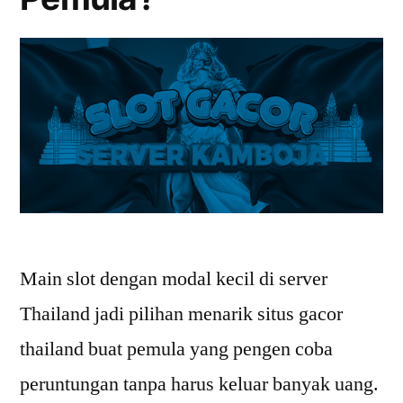
Main slot dengan modal kecil di server
Thailand jadi pilihan menarik situs gacor
thailand buat pemula yang pengen coba
peruntungan tanpa harus keluar banyak uang.