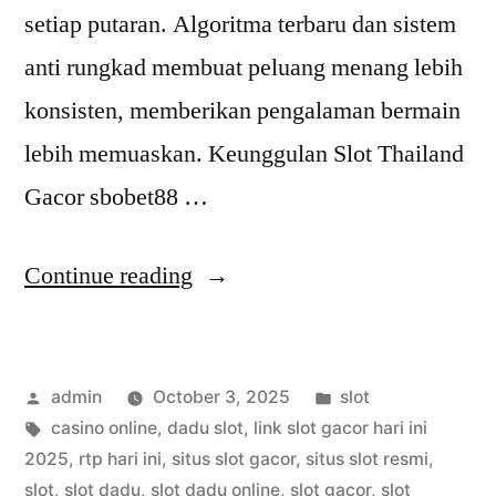
setiap putaran. Algoritma terbaru dan sistem
anti rungkad membuat peluang menang lebih
konsisten, memberikan pengalaman bermain
lebih memuaskan. Keunggulan Slot Thailand
Gacor sbobet88 …
“Rasakan
Continue reading
Kemenangan
Instan
Posted
Posted
admin
October 3, 2025
slot
di
by
Tags:
in
casino online
,
dadu slot
,
link slot gacor hari ini
Slot
2025
,
rtp hari ini
,
situs slot gacor
,
situs slot resmi
,
Thailand
slot
,
slot dadu
,
slot dadu online
,
slot gacor
,
slot