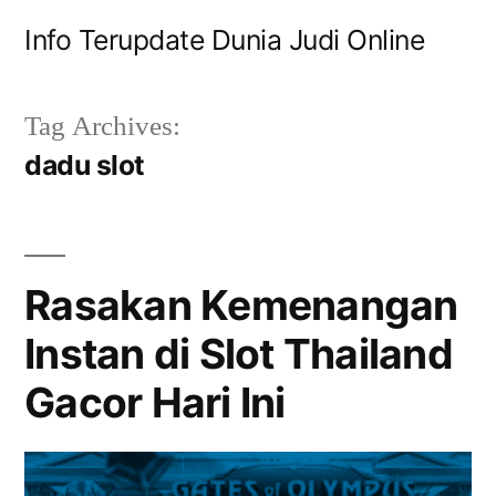
Skip
Info Terupdate Dunia Judi Online
to
content
Tag Archives:
dadu slot
Rasakan Kemenangan
Instan di Slot Thailand
Gacor Hari Ini