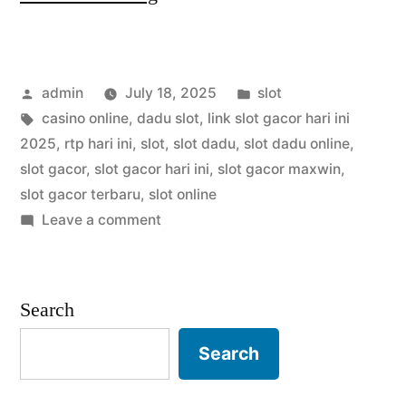
CASINO
Resmi
Posted
Posted
admin
July 18, 2025
slot
&
by
Tags:
in
casino online
,
dadu slot
,
link slot gacor hari ini
Game
2025
,
rtp hari ini
,
slot
,
slot dadu
,
slot dadu online
,
Dadu
slot gacor
,
slot gacor hari ini
,
slot gacor maxwin
,
slot gacor terbaru
,
slot online
Slot
on
Leave a comment
Terbaru,
LIVE
CASINO
Siap
Resmi
Search
Main
&
di
Game
Search
Dadu
2025!”
Slot