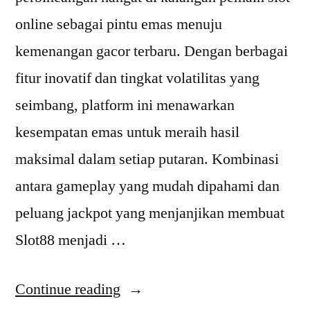
online sebagai pintu emas menuju
kemenangan gacor terbaru. Dengan berbagai
fitur inovatif dan tingkat volatilitas yang
seimbang, platform ini menawarkan
kesempatan emas untuk meraih hasil
maksimal dalam setiap putaran. Kombinasi
antara gameplay yang mudah dipahami dan
peluang jackpot yang menjanjikan membuat
Slot88 menjadi …
“Slot88,
Continue reading