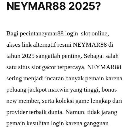
NEYMAR88 2025?
Bagi pecintaneymar88 login slot online,
akses link alternatif resmi NEYMAR88 di
tahun 2025 sangatlah penting. Sebagai salah
satu situs slot gacor terpercaya, NEYMAR88
sering menjadi incaran banyak pemain karena
peluang jackpot maxwin yang tinggi, bonus
new member, serta koleksi game lengkap dari
provider terbaik dunia. Namun, tidak jarang
pemain kesulitan login karena gangguan