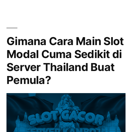
Pemain
2025?”
Slot
Wajib
Tahu
10
Gimana Cara Main Slot
Link
Modal Cuma Sedikit di
Alternatif
Resmi
Server Thailand Buat
NEYMAR88
2025?
Pemula?