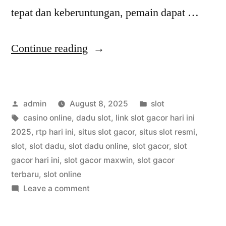
tepat dan keberuntungan, pemain dapat …
“Siapa
Continue reading
Saja
Pemain
Posted
Posted
admin
August 8, 2025
slot
yang
by
Tags:
in
casino online
,
dadu slot
,
link slot gacor hari ini
Sudah
2025
,
rtp hari ini
,
situs slot gacor
,
situs slot resmi
,
Menang
slot
,
slot dadu
,
slot dadu online
,
slot gacor
,
slot
gacor hari ini
,
slot gacor maxwin
,
slot gacor
Besar
terbaru
,
slot online
di
on
Leave a comment
Siapa
NEYMAR88
Saja
Hari