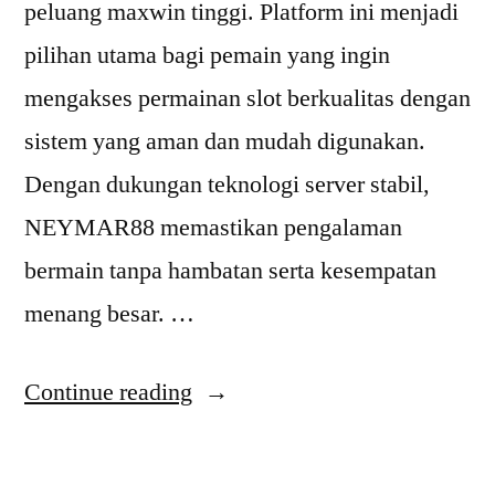
peluang maxwin tinggi. Platform ini menjadi
pilihan utama bagi pemain yang ingin
mengakses permainan slot berkualitas dengan
sistem yang aman dan mudah digunakan.
Dengan dukungan teknologi server stabil,
NEYMAR88 memastikan pengalaman
bermain tanpa hambatan serta kesempatan
menang besar. …
“NEYMAR88
Continue reading
Menyediakan
Link