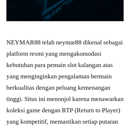
NEYMAR88 telah neymar88 dikenal sebagai
platform resmi yang mengakomodasi
kebutuhan para pemain slot kalangan atas
yang menginginkan pengalaman bermain
berkualitas dengan peluang kemenangan
tinggi. Situs ini menonjol karena menawarkan
koleksi game dengan RTP (Return to Player)
yang kompetitif, memastikan setiap putaran