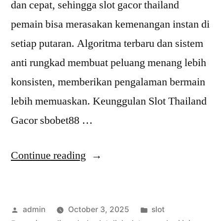
dan cepat, sehingga slot gacor thailand
pemain bisa merasakan kemenangan instan di
setiap putaran. Algoritma terbaru dan sistem
anti rungkad membuat peluang menang lebih
konsisten, memberikan pengalaman bermain
lebih memuaskan. Keunggulan Slot Thailand
Gacor sbobet88 …
“Rasakan
Continue reading
Kemenangan
Instan
Posted
Posted
admin
October 3, 2025
slot
di