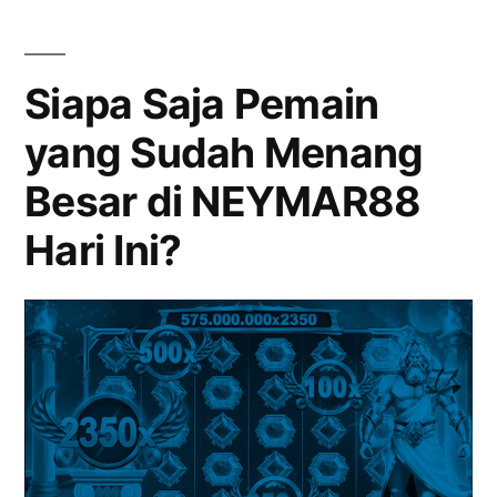
Buat
Slot
Modal
Pemula?”
Cuma
Siapa Saja Pemain
Sedikit
yang Sudah Menang
di
Server
Besar di NEYMAR88
Thailand
Buat
Hari Ini?
Pemula?