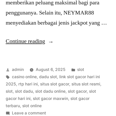
memberikan peluang maksimal bagi para
penggunanya. Selain itu, NEYMAR88
menyediakan berbagai jenis jackpot yang …
“NEYMAR88
Continue reading
Platform
Resmi
Posted
Posted
admin
August 6, 2025
slot
Slot
by
Tags:
in
casino online
,
dadu slot
,
link slot gacor hari ini
Kalangan
2025
,
rtp hari ini
,
situs slot gacor
,
situs slot resmi
,
Atas,
slot
,
slot dadu
,
slot dadu online
,
slot gacor
,
slot
gacor hari ini
,
slot gacor maxwin
,
slot gacor
RTP
terbaru
,
slot online
Tinggi,
on
Leave a comment