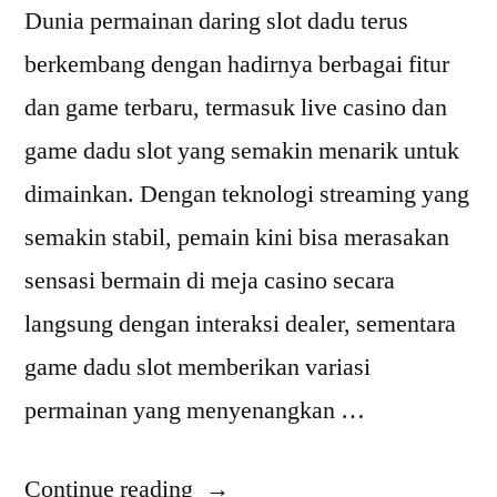
Dunia permainan daring slot dadu terus
berkembang dengan hadirnya berbagai fitur
dan game terbaru, termasuk live casino dan
game dadu slot yang semakin menarik untuk
dimainkan. Dengan teknologi streaming yang
semakin stabil, pemain kini bisa merasakan
sensasi bermain di meja casino secara
langsung dengan interaksi dealer, sementara
game dadu slot memberikan variasi
permainan yang menyenangkan …
“LIVE
Continue reading