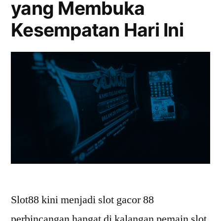
Maxwin
yang Membuka
dengan
Tinggi”
Game
Kesempatan Hari Ini
Resmi
dan
Peluang
Maxwin
Tinggi
Slot88 kini menjadi slot gacor 88
perbincangan hangat di kalangan pemain slot