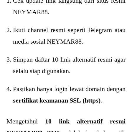
Cek update link langsung dari situs resmi
NEYMAR88.
Ikuti channel resmi seperti Telegram atau
media sosial NEYMAR88.
Simpan daftar 10 link alternatif resmi agar
selalu siap digunakan.
Pastikan hanya login lewat domain dengan
sertifikat keamanan SSL (https)
.
Mengetahui
10 link alternatif resmi