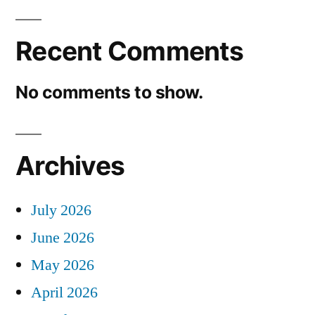
Recent Comments
No comments to show.
Archives
July 2026
June 2026
May 2026
April 2026