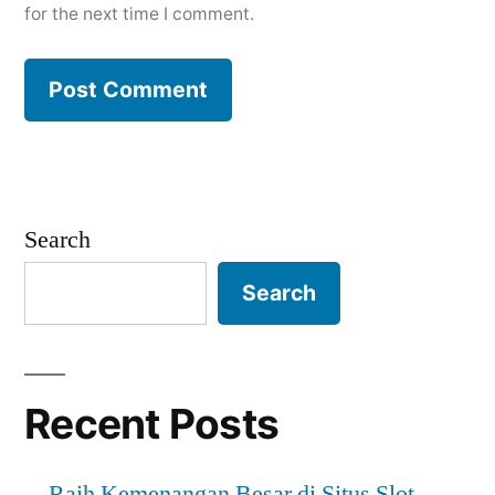
for the next time I comment.
Search
Search
Recent Posts
Raih Kemenangan Besar di Situs Slot