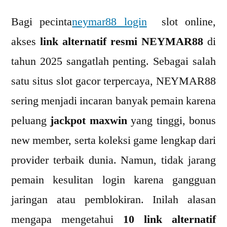
Pemain
Bagi pecinta
neymar88 login
Slot
slot online,
Wajib
akses
link alternatif resmi NEYMAR88
di
Tahu
tahun 2025 sangatlah penting. Sebagai salah
10
Link
satu situs slot gacor terpercaya, NEYMAR88
Alternatif
sering menjadi incaran banyak pemain karena
Resmi
peluang
jackpot maxwin
yang tinggi, bonus
NEYMAR88
2025?
new member, serta koleksi game lengkap dari
provider terbaik dunia. Namun, tidak jarang
pemain kesulitan login karena gangguan
jaringan atau pemblokiran. Inilah alasan
mengapa mengetahui
10 link alternatif