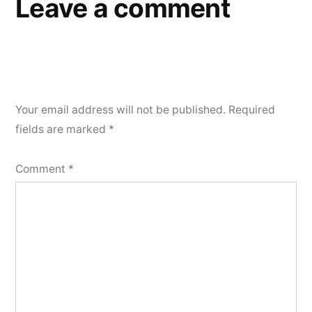
Leave a comment
Your email address will not be published.
Required
fields are marked
*
Comment
*