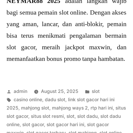
NEYMAR88 2025
adalah langkah wajib
bagi semua pemain slot online. Dengan akses
yang aman, lancar, dan anti-blokir, pemain
bisa terus menikmati pengalaman bermain
slot gacor, meraih jackpot maxwin, dan
memanfaatkan bonus promo tanpa hambatan.
Posted
Posted
admin
August 25, 2025
slot
by
Tags:
in
casino online
,
dadu slot
,
link slot gacor hari ini
2025
,
mahjong slot
,
mahjong ways 2
,
rtp hari ini
,
situs
slot gacor
,
situs slot resmi
,
slot
,
slot dadu
,
slot dadu
online
,
slot gacor
,
slot gacor hari ini
,
slot gacor
maxwin
,
slot gacor terbaru
,
slot mahjong
,
slot online