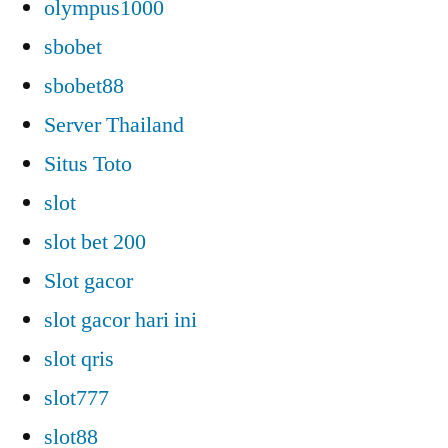
olympus1000
sbobet
sbobet88
Server Thailand
Situs Toto
slot
slot bet 200
Slot gacor
slot gacor hari ini
slot qris
slot777
slot88