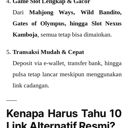
Game Slot Lengkap & Gacor
Dari
Mahjong Ways, Wild Bandito,
Gates of Olympus, hingga Slot Nexus
Kamboja
, semua tetap bisa dimainkan.
Transaksi Mudah & Cepat
Deposit via e-wallet, transfer bank, hingga
pulsa tetap lancar meskipun menggunakan
link cadangan.
Kenapa Harus Tahu 10
Link Alternatif Resmi?