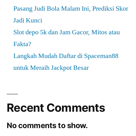
Pasang Judi Bola Malam Ini, Prediksi Skor
Jadi Kunci
Slot depo 5k dan Jam Gacor, Mitos atau
Fakta?
Langkah Mudah Daftar di Spaceman88
untuk Meraih Jackpot Besar
Recent Comments
No comments to show.