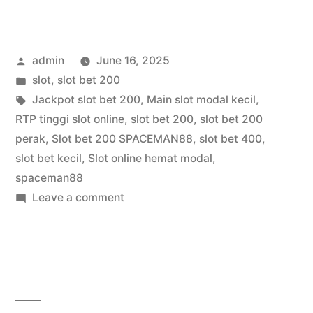
Bet
200:
Posted
admin
June 16, 2025
Solusi
by
Posted
slot
,
slot bet 200
Main
in
Tags:
Jackpot slot bet 200
,
Main slot modal kecil
,
Hemat
RTP tinggi slot online
,
slot bet 200
,
slot bet 200
perak
,
Slot bet 200 SPACEMAN88
,
slot bet 400
,
Tapi
slot bet kecil
,
Slot online hemat modal
,
Menang
spaceman88
on
Leave a comment
Banyak
Slot
di
Bet
SPACEMAN88”
200:
Solusi
Main