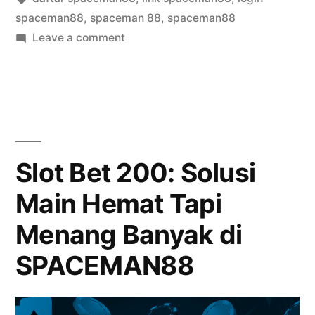
dengan
spaceman88
,
spaceman 88
,
spaceman88
on
Leave a comment
Pelayanan
SPACEMAN88:
Profesional”
Situs
Judi
Online
Terpercaya
dengan
Slot Bet 200: Solusi
Pelayanan
Main Hemat Tapi
Profesional
Menang Banyak di
SPACEMAN88