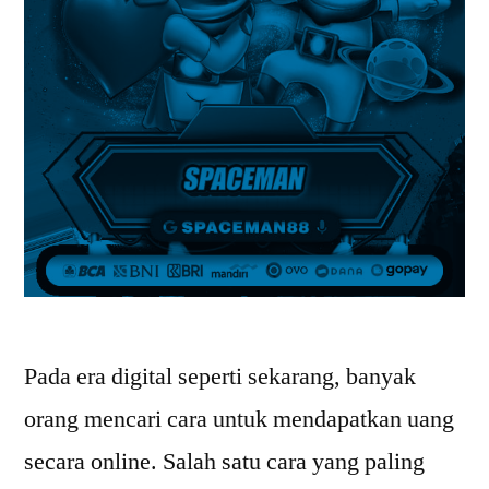
Pada era digital seperti sekarang, banyak
orang mencari cara untuk mendapatkan uang
secara online. Salah satu cara yang paling