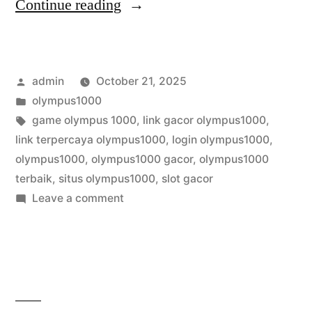
“Memaksimalkan
Continue reading
Potensi
Bisnis
Posted
admin
October 21, 2025
Anda
by
Posted
olympus1000
dengan
in
Tags:
game olympus 1000
,
link gacor olympus1000
,
Olympus1000:
link terpercaya olympus1000
,
login olympus1000
,
olympus1000
,
olympus1000 gacor
,
olympus1000
Strategi
terbaik
,
situs olympus1000
,
slot gacor
Sukses”
on
Leave a comment
Memaksimalkan
Potensi
Bisnis
Anda
dengan