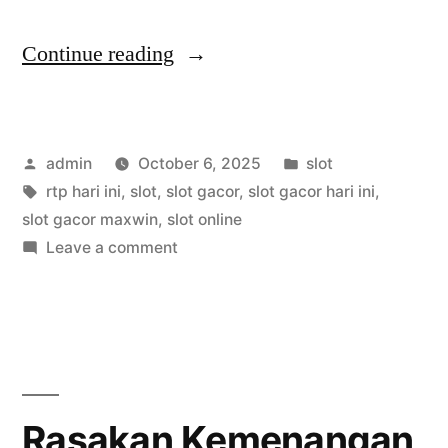
“Wild
Continue reading
Bandito
Slot
Posted
Posted
admin
October 6, 2025
slot
Gacor
by
Tags:
in
rtp hari ini
,
slot
,
slot gacor
,
slot gacor hari ini
,
–
slot gacor maxwin
,
slot online
Gas
on
Leave a comment
Wild
Sampai
Bandito
Full”
Slot
Gacor
–
Gas
Rasakan Kemenangan
Sampai