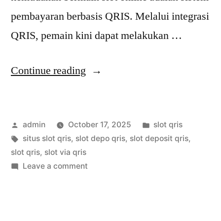
pembayaran berbasis QRIS. Melalui integrasi
QRIS, pemain kini dapat melakukan …
“Slot
Continue reading
Online
Era
Posted
Posted
admin
October 17, 2025
slot qris
Baru:
by
Tags:
in
situs slot qris
,
slot depo qris
,
slot deposit qris
,
Kenali
slot qris
,
slot via qris
Keunggulan
on
Leave a comment
Slot
Bermain
Online
di
Era
Baru: