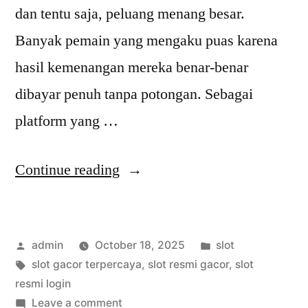
dan tentu saja, peluang menang besar.
Banyak pemain yang mengaku puas karena
hasil kemenangan mereka benar-benar
dibayar penuh tanpa potongan. Sebagai
platform yang …
“Gabung
Continue reading
di
NEYMAR88
Posted
Posted
admin
October 18, 2025
slot
Bandar
by
Tags:
in
slot gacor terpercaya
,
slot resmi gacor
,
slot
Slot
resmi login
Resmi
on
Leave a comment