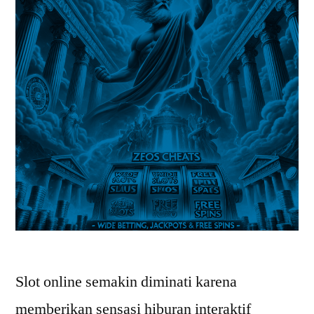
Slot online semakin diminati karena
memberikan sensasi hiburan interaktif