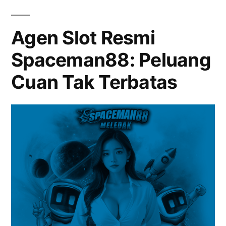
Membuat
Gacor
Pemain
dengan
Agen Slot Resmi
Terpikat”
Jackpot
Spaceman88: Peluang
yang
Membuat
Cuan Tak Terbatas
Pemain
Terpikat