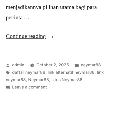
menjadikannya pilihan utama bagi para
pecinta …
“NEYMAR88:
Continue reading
Tempat
Main
Posted
Posted
admin
October 2, 2025
neymar88
Slot
by
Tags:
in
daftar neymar88
,
link alternatif neymar88
,
link
Gacor
neymar88
,
Neymar88
,
situs Neymar88
dengan
on
Leave a comment
NEYMAR88:
Jackpot
Tempat
yang
Main
Slot