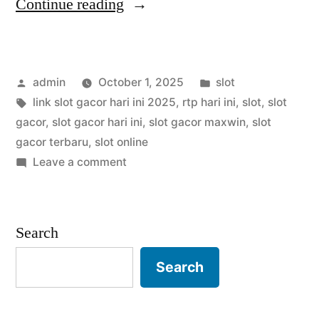
“Nikmati
Continue reading
Slot
Gacor
Posted
Posted
admin
October 1, 2025
slot
Mudah
by
Tags:
in
link slot gacor hari ini 2025
,
rtp hari ini
,
slot
,
slot
Menang
gacor
,
slot gacor hari ini
,
slot gacor maxwin
,
slot
di
gacor terbaru
,
slot online
on
Leave a comment
NEYMAR88
Nikmati
Dengan
Slot
Gacor
Deposit
Search
Mudah
Terjangkau”
Menang
Search
di
NEYMAR88