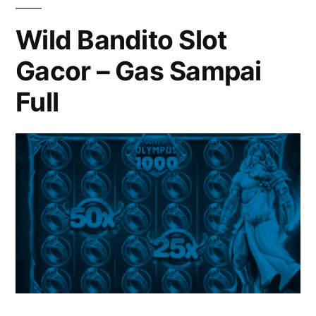
dengan
JOKER123
Wild Bandito Slot
Gaming
Gacor – Gas Sampai
di
NEYMAR88
Full