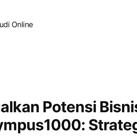
udi Online
lkan Potensi Bisni
ympus1000: Strateg