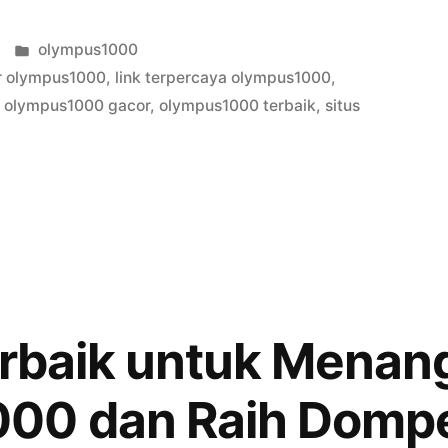
Posted
olympus1000
in
or olympus1000
,
link terpercaya olympus1000
,
,
olympus1000 gacor
,
olympus1000 terbaik
,
situs
00:
kan
:
erbaik untuk Menang
00 dan Raih Domp