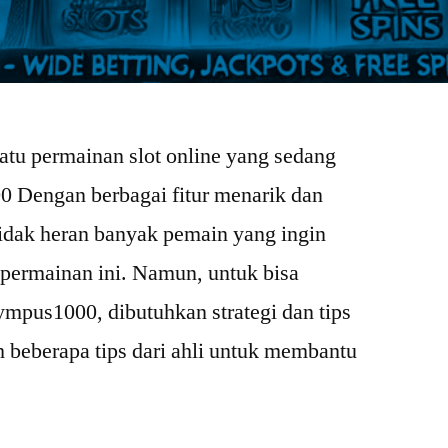
tu permainan slot online yang sedang
00 Dengan berbagai fitur menarik dan
idak heran banyak pemain yang ingin
permainan ini. Namun, untuk bisa
mpus1000, dibutuhkan strategi dan tips
ah beberapa tips dari ahli untuk membantu