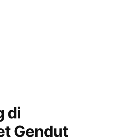
 di
et Gendut