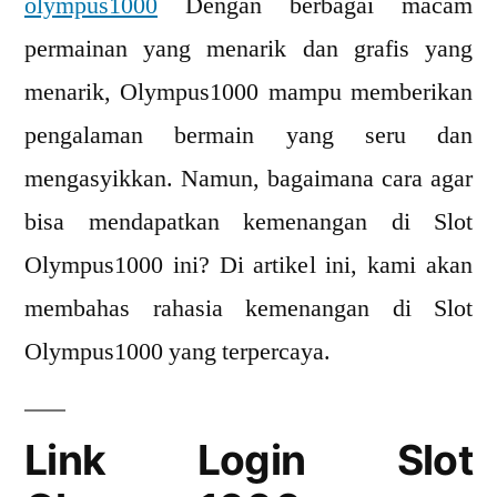
olympus1000
Dengan berbagai macam
permainan yang menarik dan grafis yang
menarik, Olympus1000 mampu memberikan
pengalaman bermain yang seru dan
mengasyikkan. Namun, bagaimana cara agar
bisa mendapatkan kemenangan di Slot
Olympus1000 ini? Di artikel ini, kami akan
membahas rahasia kemenangan di Slot
Olympus1000 yang terpercaya.
Link Login Slot