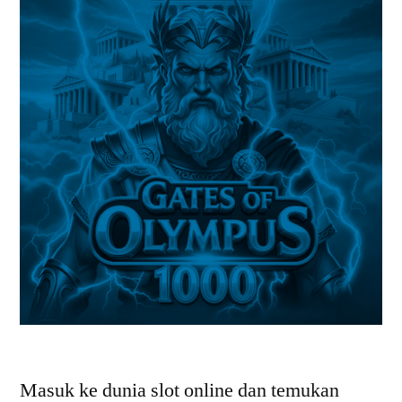
Masuk ke dunia slot online dan temukan