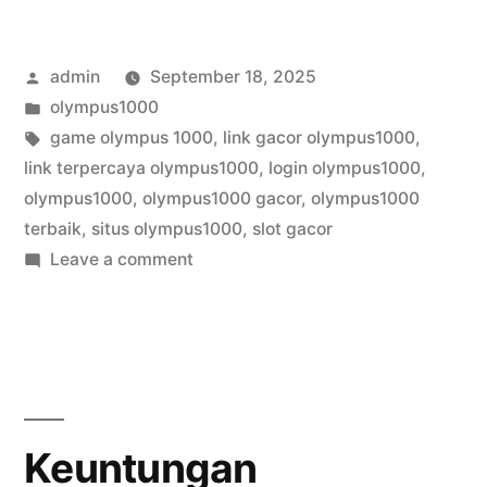
Olympus1000:
Posted
admin
September 18, 2025
Panduan
by
Posted
olympus1000
Terpercaya
in
Tags:
game olympus 1000
,
link gacor olympus1000
,
dari
link terpercaya olympus1000
,
login olympus1000
,
olympus1000
,
olympus1000 gacor
,
olympus1000
Jagonya
terbaik
,
situs olympus1000
,
slot gacor
Slot”
on
Leave a comment
Rahasia
Slot
Olympus1000:
Panduan
Terpercaya
dari
Keuntungan
Jagonya