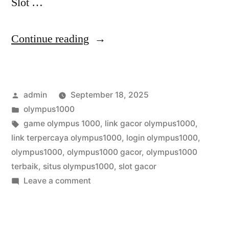
Slot …
“Memilih
Continue reading
Olympus1000
Link
Posted
admin
September 18, 2025
sebagai
by
Posted
olympus1000
Situs
in
Tags:
game olympus 1000
,
link gacor olympus1000
,
Slot
link terpercaya olympus1000
,
login olympus1000
,
olympus1000
,
olympus1000 gacor
,
olympus1000
Terpercaya”
terbaik
,
situs olympus1000
,
slot gacor
on
Leave a comment
Memilih
Olympus1000
Link