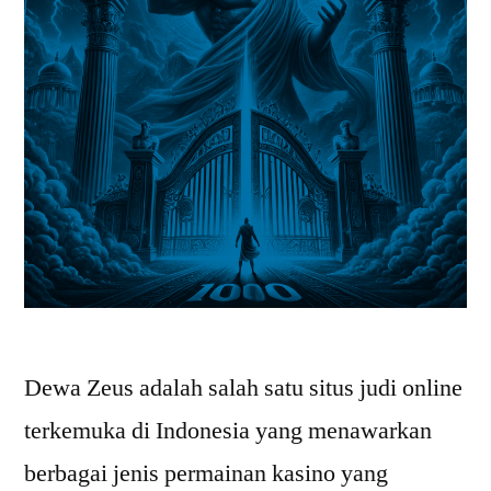
Dewa Zeus adalah salah satu situs judi online
terkemuka di Indonesia yang menawarkan
berbagai jenis permainan kasino yang