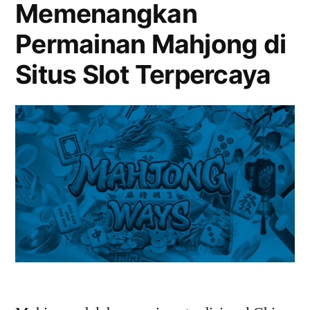
Memenangkan
Slot
Terpercaya
Permainan Mahjong di
Situs Slot Terpercaya