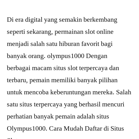
Di era digital yang semakin berkembang
seperti sekarang, permainan slot online
menjadi salah satu hiburan favorit bagi
banyak orang. olympus1000 Dengan
berbagai macam situs slot terpercaya dan
terbaru, pemain memiliki banyak pilihan
untuk mencoba keberuntungan mereka. Salah
satu situs terpercaya yang berhasil mencuri
perhatian banyak pemain adalah situs
Olympus1000. Cara Mudah Daftar di Situs