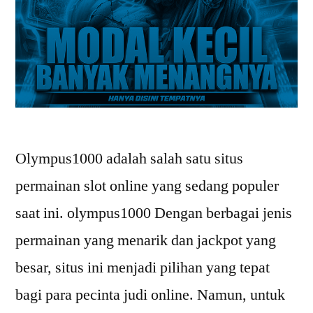
Olympus1000 adalah salah satu situs
permainan slot online yang sedang populer
saat ini. olympus1000 Dengan berbagai jenis
permainan yang menarik dan jackpot yang
besar, situs ini menjadi pilihan yang tepat
bagi para pecinta judi online. Namun, untuk