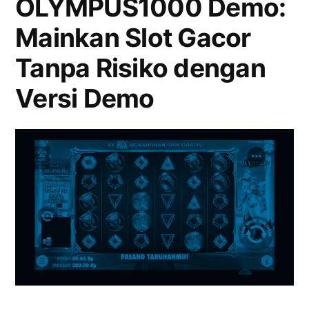
OLYMPUS1000 Demo:
Situs
Mainkan Slot Gacor
Slot
Terpercaya
Tanpa Risiko dengan
Versi Demo