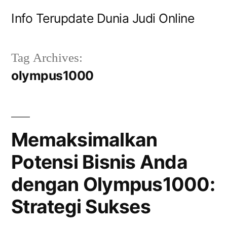
Skip
Info Terupdate Dunia Judi Online
to
content
Tag Archives:
olympus1000
Memaksimalkan
Potensi Bisnis Anda
dengan Olympus1000:
Strategi Sukses