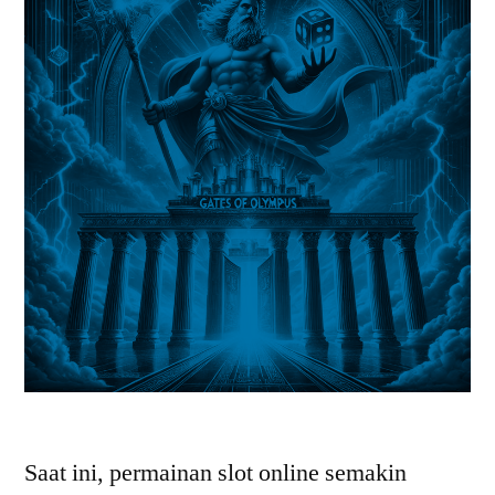
Saat ini, permainan slot online semakin