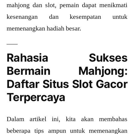
mahjong dan slot, pemain dapat menikmati
kesenangan dan kesempatan untuk
memenangkan hadiah besar.
Rahasia Sukses
Bermain Mahjong:
Daftar Situs Slot Gacor
Terpercaya
Dalam artikel ini, kita akan membahas
beberapa tips ampun untuk memenangkan