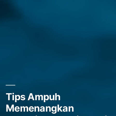
Tips Ampuh
Memenangkan