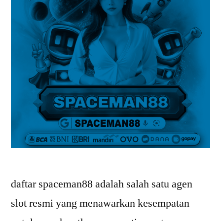
daftar spaceman88 adalah salah satu agen
slot resmi yang menawarkan kesempatan