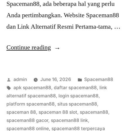
Spaceman88, ada beberapa hal yang perlu
Anda pertimbangkan. Website Spaceman88
dan Link Alternatif Resmi Pertama-tama, …
“Langkah
Continue reading
Mudah
Daftar
Posted
Posted
admin
June 16, 2026
Spaceman88
di
by
Tags:
in
apk spaceman88
,
daftar spaceman88
,
link
Spaceman88
alternatif spaceman88
,
login spaceman88
,
untuk
platform spaceman88
,
situs spaceman88
,
spaceman 88
,
spaceman 88 slot
,
spaceman88
,
Meraih
spaceman88 gacor
,
spaceman88 link
,
Jackpot
spaceman88 online
,
spaceman88 terpercaya