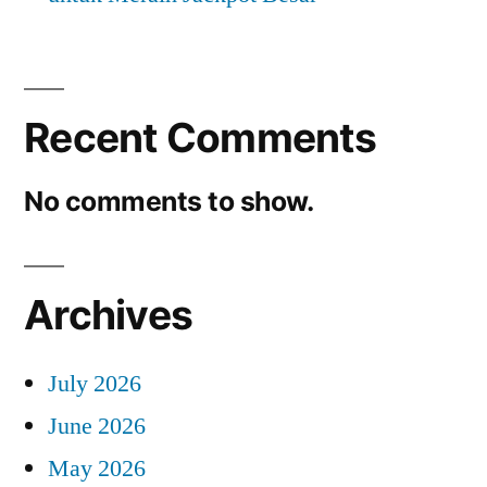
Recent Comments
No comments to show.
Archives
July 2026
June 2026
May 2026