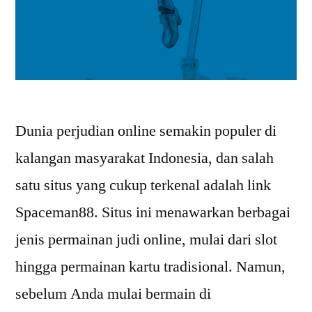
Dunia perjudian online semakin populer di
kalangan masyarakat Indonesia, dan salah
satu situs yang cukup terkenal adalah link
Spaceman88. Situs ini menawarkan berbagai
jenis permainan judi online, mulai dari slot
hingga permainan kartu tradisional. Namun,
sebelum Anda mulai bermain di