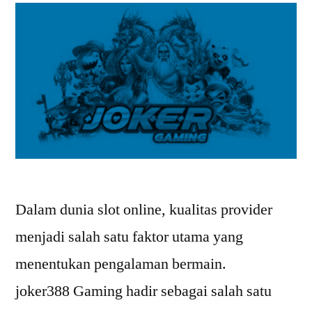
Dalam dunia slot online, kualitas provider
menjadi salah satu faktor utama yang
menentukan pengalaman bermain.
joker388 Gaming hadir sebagai salah satu