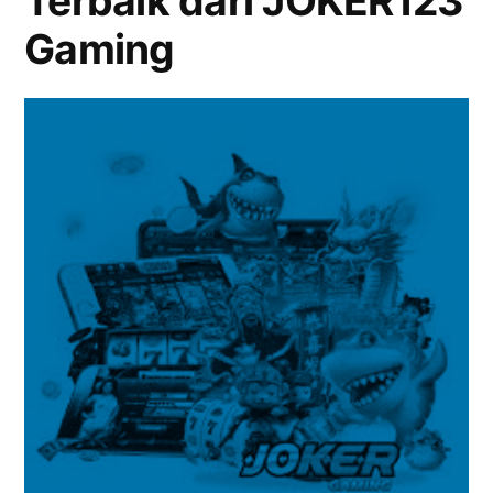
Terbaik dari JOKER123
Gaming