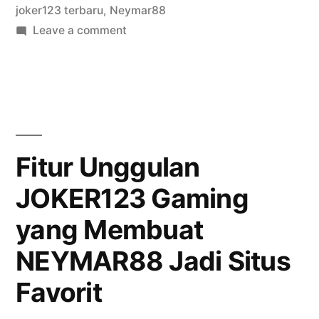
JOKER123
joker123 terbaru
,
Neymar88
Gaming
on
Leave a comment
NEYMAR88
yang
Menyediakan
Paling
Semua
Game
Gacor”
JOKER123
Gaming
Fitur Unggulan
yang
JOKER123 Gaming
Paling
Gacor
yang Membuat
NEYMAR88 Jadi Situs
Favorit