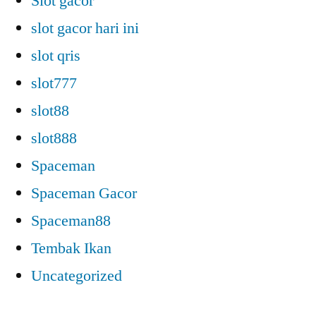
Slot gacor
slot gacor hari ini
slot qris
slot777
slot88
slot888
Spaceman
Spaceman Gacor
Spaceman88
Tembak Ikan
Uncategorized