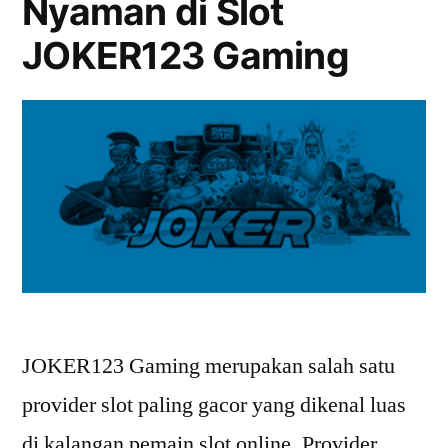
Nyaman di Slot
Situs
JOKER123 Gaming
Favorit
JOKER123 Gaming merupakan salah satu
provider slot paling gacor yang dikenal luas
di kalangan pemain slot online. Provider