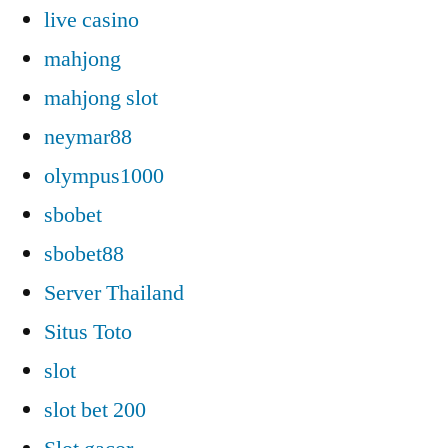
live casino
mahjong
mahjong slot
neymar88
olympus1000
sbobet
sbobet88
Server Thailand
Situs Toto
slot
slot bet 200