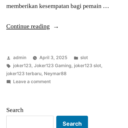
memberikan kesempatan bagi pemain …
“NEYMAR88:
Continue reading
Situs
Slot
Posted
Posted
admin
April 3, 2025
slot
Gacor
by
Tags:
in
joker123
,
Joker123 Gaming
,
joker123 slot
,
yang
joker123 terbaru
,
Neymar88
Menyediakan
on
Leave a comment
NEYMAR88:
Game
Situs
Terbaik
Slot
Search
Gacor
dari
yang
Search
JOKER123