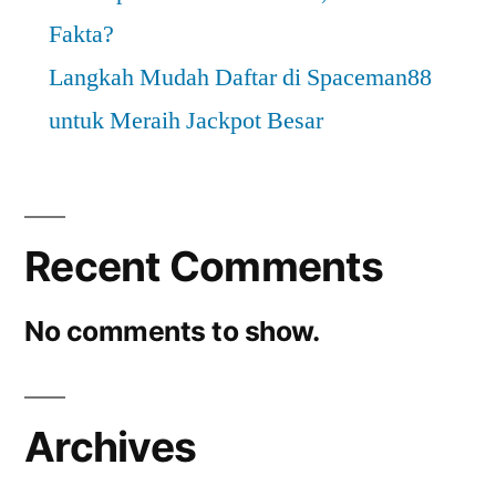
Fakta?
Langkah Mudah Daftar di Spaceman88
untuk Meraih Jackpot Besar
Recent Comments
No comments to show.
Archives