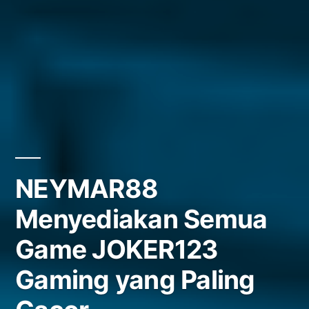
NEYMAR88
Menyediakan Semua
Game JOKER123
Gaming yang Paling