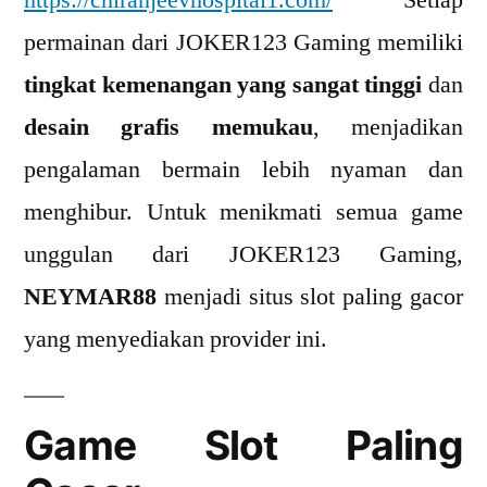
permainan dari JOKER123 Gaming memiliki
tingkat kemenangan yang sangat tinggi
dan
desain grafis memukau
, menjadikan
pengalaman bermain lebih nyaman dan
menghibur. Untuk menikmati semua game
unggulan dari JOKER123 Gaming,
NEYMAR88
menjadi situs slot paling gacor
yang menyediakan provider ini.
Game Slot Paling