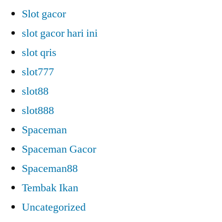
Slot gacor
slot gacor hari ini
slot qris
slot777
slot88
slot888
Spaceman
Spaceman Gacor
Spaceman88
Tembak Ikan
Uncategorized