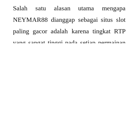
Salah satu alasan utama mengapa
NEYMAR88 dianggap sebagai situs slot
paling gacor adalah karena tingkat RTP
yang sangat tinggi pada setiap permainan
slot yang disediakan. Dengan RTP yang
telah dioptimalkan, pemain memiliki
peluang besar untuk meraih kemenangan
besar dalam setiap putaran. NEYMAR88
memastikan bahwa semua game yang
tersedia memberikan pengalaman bermain
yang adil dan menguntungkan bagi