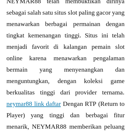
NEYMAR88 telah membuktikan dirinya
di
sebagai salah satu situs slot paling gacor yang
NE
menawarkan berbagai permainan dengan
Pe
Ser
tingkat kemenangan tinggi. Situs ini telah
de
menjadi favorit di kalangan pemain slot
Tin
online karena menawarkan pengalaman
Ke
Tin
bermain yang menyenangkan dan
menguntungkan, dengan koleksi game
berkualitas tinggi dari provider ternama.
neymar88 link daftar
Dengan RTP (Return to
Player) yang tinggi dan berbagai fitur
menarik, NEYMAR88 memberikan peluang