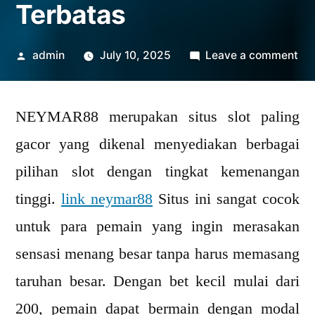
Terbatas
Posted
on
admin
July 10, 2025
Leave a comment
by
Be
20
NEYMAR88 merupakan situs slot paling
di
NE
gacor yang dikenal menyediakan berbagai
Ca
pilihan slot dengan tingkat kemenangan
Ce
Ma
tinggi.
link neymar88
Situs ini sangat cocok
Slo
untuk para pemain yang ingin merasakan
de
sensasi menang besar tanpa harus memasang
Mo
Te
taruhan besar. Dengan bet kecil mulai dari
200, pemain dapat bermain dengan modal