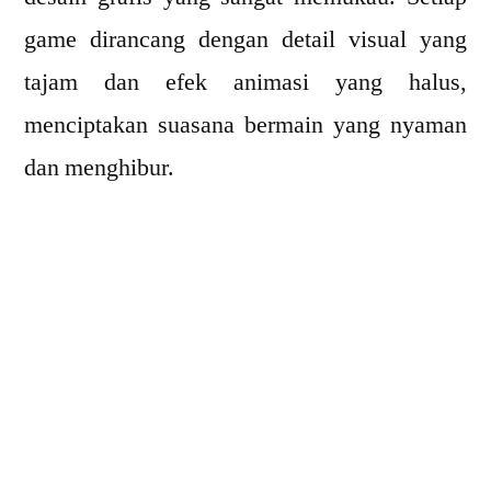
game dirancang dengan detail visual yang
tajam dan efek animasi yang halus,
menciptakan suasana bermain yang nyaman
dan menghibur.
Desain grafis yang baik ini membuat pemain
tidak mudah bosan dan dapat menikmati
permainan dalam waktu lama tanpa merasa
lelah. Game dengan tema beragam mulai dari
mitologi, petualangan, hingga tema klasik
hadir dengan kualitas grafis setara game