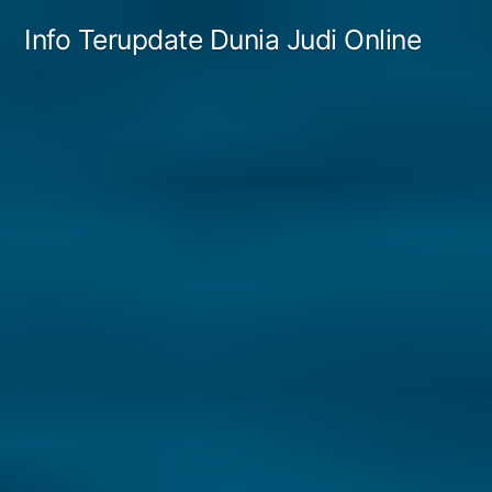
Skip
Info Terupdate Dunia Judi Online
to
content