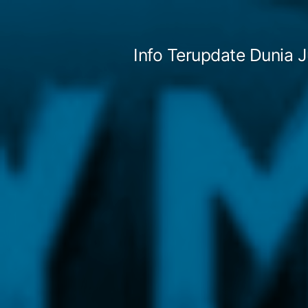
Skip
to
Info Terupdate Dunia J
content