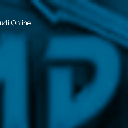
udi Online