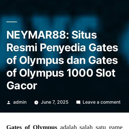
NEYMAR88: Situs
Resmi Penyedia Gates
of Olympus dan Gates
of Olympus 1000 Slot
Gacor
Posted
on
admin
June 7, 2025
Leave a comment
by
NE
Sit
Gates of Olympus
adalah salah satu game
Res