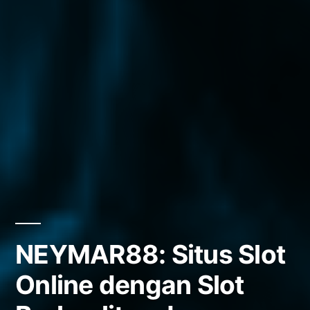
NEYMAR88: Situs Slot
Online dengan Slot