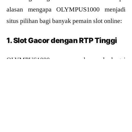
alasan mengapa OLYMPUS1000 menjadi
situs pilihan bagi banyak pemain slot online:
1. Slot Gacor dengan RTP Tinggi
OLYMPUS1000 menawarkan berbagai
permainan
slot gacor
dengan
RTP tinggi
,
yang memberikan peluang kemenangan lebih
besar bagi pemain. Game-game yang
disediakan oleh OLYMPUS1000 memiliki
tingkat pengembalian yang sangat
menguntungkan, memungkinkan pemain