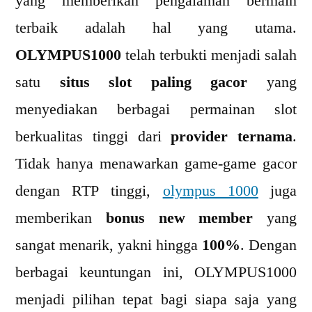
yang memberikan pengalaman bermain
Bonus
terbaik adalah hal yang utama.
New
Member
OLYMPUS1000
telah terbukti menjadi salah
100%
satu
situs slot paling gacor
yang
di
menyediakan berbagai permainan slot
OLYMPUS1000
berkualitas tinggi dari
provider ternama
.
Tidak hanya menawarkan game-game gacor
dengan RTP tinggi,
olympus 1000
juga
memberikan
bonus new member
yang
sangat menarik, yakni hingga
100%
. Dengan
berbagai keuntungan ini, OLYMPUS1000
menjadi pilihan tepat bagi siapa saja yang