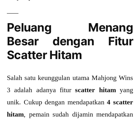
Peluang Menang
Besar dengan Fitur
Scatter Hitam
Salah satu keunggulan utama Mahjong Wins
3 adalah adanya fitur
scatter hitam
yang
unik. Cukup dengan mendapatkan
4 scatter
hitam
, pemain sudah dijamin mendapatkan
maxwin
atau kemenangan maksimal. Fitur
ini memberikan sensasi dan kesempatan