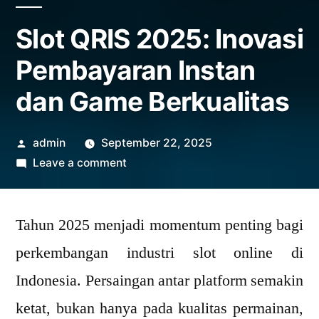
Slot QRIS 2025: Inovasi
Pembayaran Instan
dan Game Berkualitas
Posted
admin
September 22, 2025
by
on
Leave a comment
Slot
QRIS
Tahun 2025 menjadi momentum penting bagi
2025:
Inovasi
perkembangan industri slot online di
Pembayaran
Indonesia. Persaingan antar platform semakin
Instan
dan
ketat, bukan hanya pada kualitas permainan,