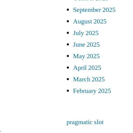
September 2025
August 2025
July 2025
June 2025
May 2025
April 2025
March 2025
February 2025
pragmatic slot
s