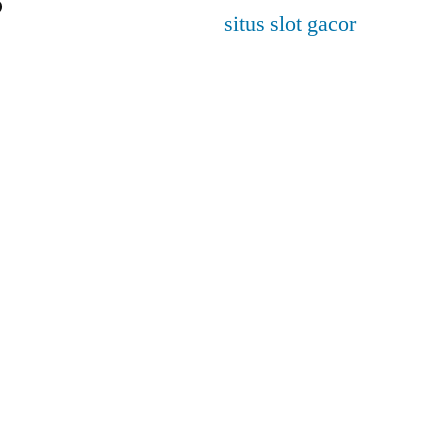
situs slot gacor