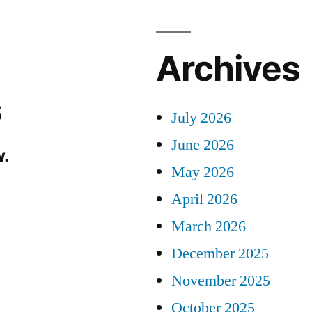
Archives
s
July 2026
June 2026
.
May 2026
April 2026
March 2026
December 2025
November 2025
October 2025