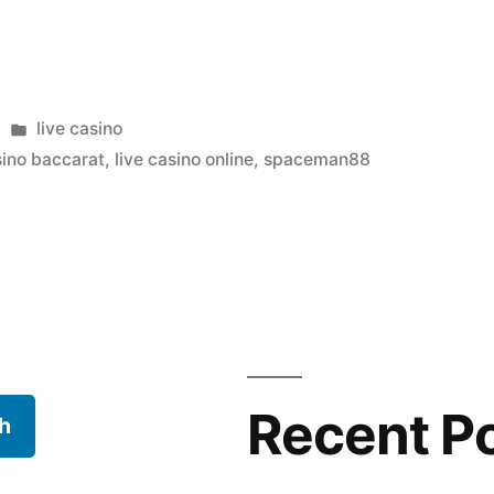
Posted
live casino
in
sino baccarat
,
live casino online
,
spaceman88
N88
a!”
8
!
Recent P
h