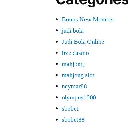
Bonus New Member
judi bola
Judi Bola Online
live casino
mahjong
mahjong slot
neymar88
olympus1000
sbobet
sbobet88