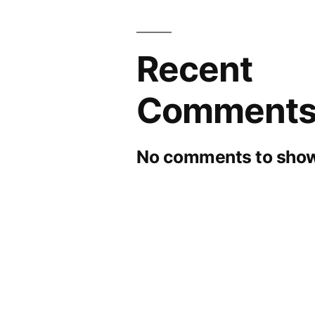
Recent
Comment
No comments to show