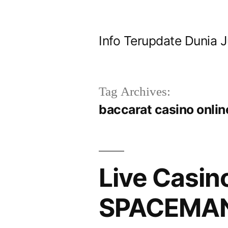
Skip
to
Info Terupdate Dunia J
content
Tag Archives:
baccarat casino onlin
Live Casin
SPACEMAN