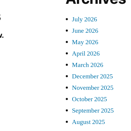
s
July 2026
June 2026
.
May 2026
April 2026
March 2026
December 2025
November 2025
October 2025
September 2025
August 2025