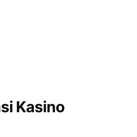
si Kasino