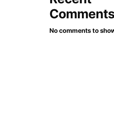
Comment
No comments to show