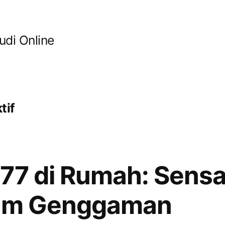
udi Online
tif
777 di Rumah: Sensa
alam Genggaman