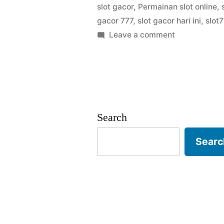
slot gacor
,
Permainan slot online
,
Rumah:
gacor 777
,
slot gacor hari ini
,
slot
Sensasi
on
Leave a comment
Main
Kasino
Slot
Digital
777
dalam
di
Rumah:
Genggama
Search
Sensasi
Kasino
Searc
Digital
dalam
Genggaman