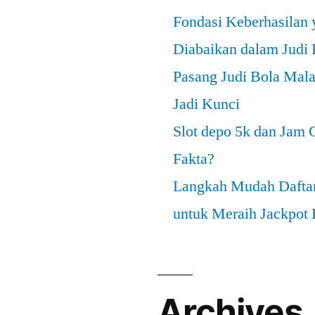
Fondasi Keberhasilan 
Diabaikan dalam Judi 
Pasang Judi Bola Mala
Jadi Kunci
Slot depo 5k dan Jam 
Fakta?
Langkah Mudah Dafta
untuk Meraih Jackpot 
Archives