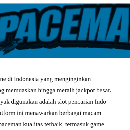
ine di Indonesia yang menginginkan
ng memuaskan hingga meraih jackpot besar.
nyak digunakan adalah slot pencarian Indo
tform ini menawarkan berbagai macam
paceman kualitas terbaik, termasuk game