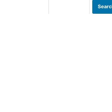
Gacor
Searc
Hari
Ini
Terbaru