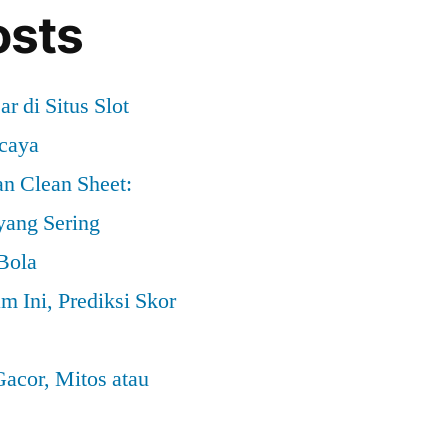
osts
 di Situs Slot
caya
an Clean Sheet:
yang Sering
Bola
m Ini, Prediksi Skor
Gacor, Mitos atau