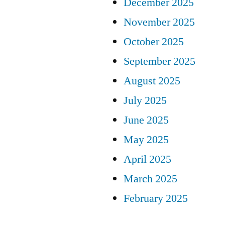
December 2025
November 2025
October 2025
September 2025
August 2025
July 2025
June 2025
May 2025
April 2025
March 2025
February 2025