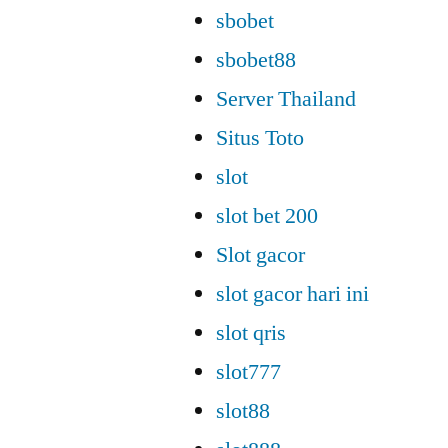
sbobet
sbobet88
Server Thailand
Situs Toto
slot
slot bet 200
Slot gacor
slot gacor hari ini
slot qris
slot777
slot88