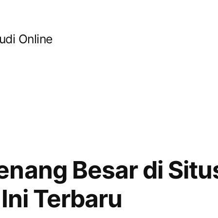
udi Online
nang Besar di Situs
Ini Terbaru