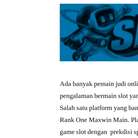
Ada banyak pemain judi onl
pengalaman bermain slot ya
Salah satu platform yang ba
Rank One Maxwin Main. Pla
game slot dengan prekdisi s