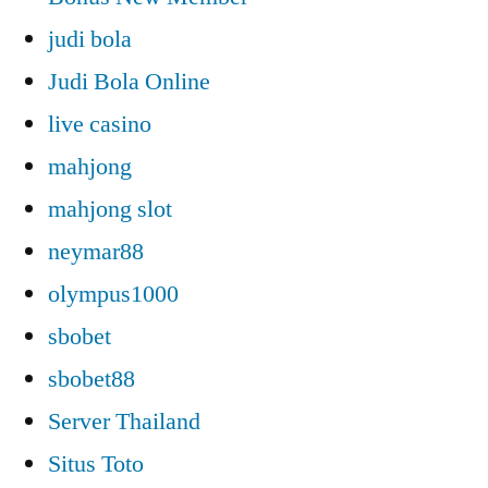
judi bola
Judi Bola Online
live casino
mahjong
mahjong slot
neymar88
olympus1000
sbobet
sbobet88
Server Thailand
Situs Toto