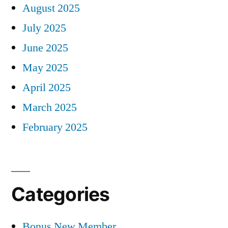
August 2025
July 2025
June 2025
May 2025
April 2025
March 2025
February 2025
Categories
Bonus New Member