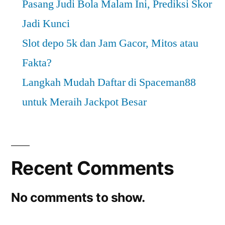
Pasang Judi Bola Malam Ini, Prediksi Skor
Jadi Kunci
Slot depo 5k dan Jam Gacor, Mitos atau
Fakta?
Langkah Mudah Daftar di Spaceman88
untuk Meraih Jackpot Besar
Recent Comments
No comments to show.