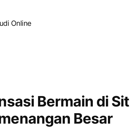
udi Online
nsasi Bermain di Si
menangan Besar