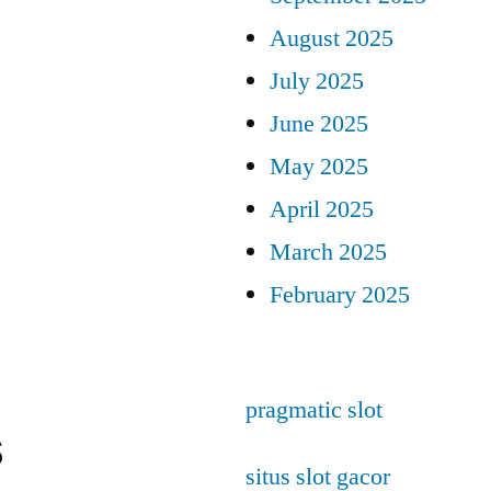
August 2025
July 2025
June 2025
May 2025
April 2025
March 2025
February 2025
pragmatic slot
s
situs slot gacor