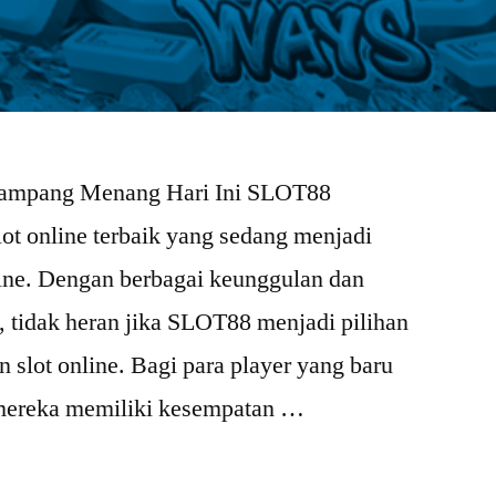
Gampang Menang Hari Ini SLOT88
lot online terbaik yang sedang menjadi
line. Dengan berbagai keunggulan dan
 tidak heran jika SLOT88 menjadi pilihan
 slot online. Bagi para player yang baru
 mereka memiliki kesempatan …