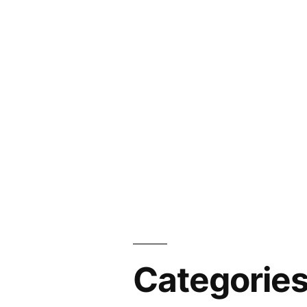
Categorie