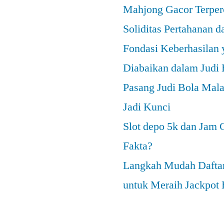
Mahjong Gacor Terper
Soliditas Pertahanan d
Fondasi Keberhasilan 
Diabaikan dalam Judi 
Pasang Judi Bola Mala
Jadi Kunci
Slot depo 5k dan Jam 
Fakta?
Langkah Mudah Dafta
untuk Meraih Jackpot 