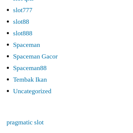
slot777
slot88
slot888
Spaceman
Spaceman Gacor
Spaceman88
Tembak Ikan
Uncategorized
pragmatic slot