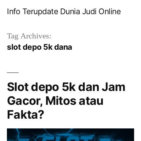
Skip
Info Terupdate Dunia Judi Online
to
content
Tag Archives:
slot depo 5k dana
Slot depo 5k dan Jam
Gacor, Mitos atau
Fakta?