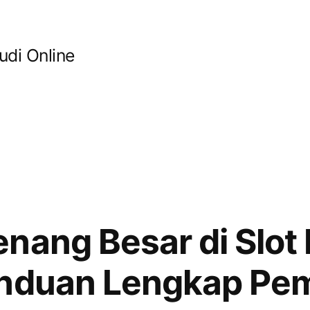
udi Online
nang Besar di Slot
anduan Lengkap Pe