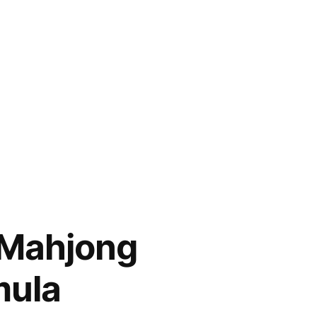
 Mahjong
mula