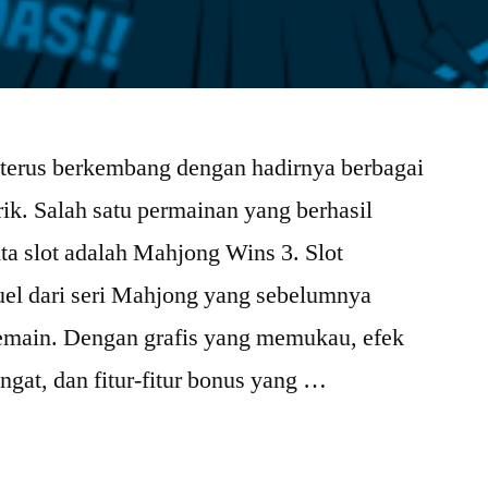
 terus berkembang dengan hadirnya berbagai
ik. Salah satu permainan yang berhasil
ta slot adalah Mahjong Wins 3. Slot
l dari seri Mahjong yang sebelumnya
pemain. Dengan grafis yang memukau, efek
at, dan fitur-fitur bonus yang …