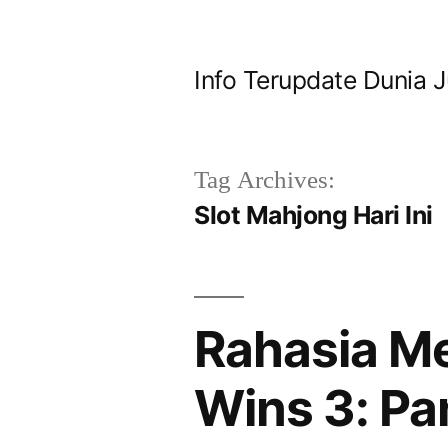
Skip
to
Info Terupdate Dunia J
content
Tag Archives:
Slot Mahjong Hari Ini
Rahasia Me
Wins 3: P