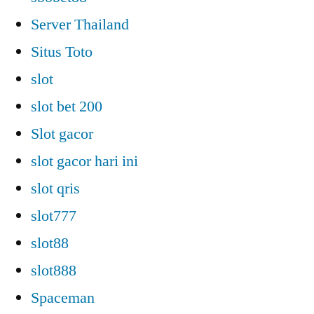
Server Thailand
Situs Toto
slot
slot bet 200
Slot gacor
slot gacor hari ini
slot qris
slot777
slot88
slot888
Spaceman