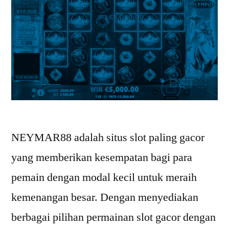
NEYMAR88 adalah situs slot paling gacor
yang memberikan kesempatan bagi para
pemain dengan modal kecil untuk meraih
kemenangan besar. Dengan menyediakan
berbagai pilihan permainan slot gacor dengan