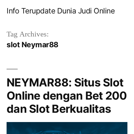
Skip
Info Terupdate Dunia Judi Online
to
content
Tag Archives:
slot Neymar88
NEYMAR88: Situs Slot
Online dengan Bet 200
dan Slot Berkualitas