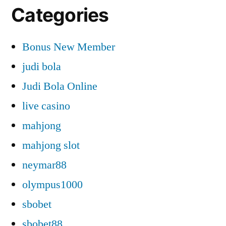
Categories
Bonus New Member
judi bola
Judi Bola Online
live casino
mahjong
mahjong slot
neymar88
olympus1000
sbobet
sbobet88