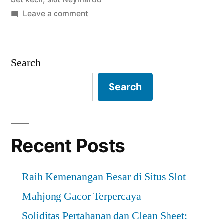
200
on
Leave a comment
Bermain
di
Slot
NEYMAR88
Gacor
Search
dengan
dan
Bet
Search
Raih
200
Kemenangan
di
NEYMAR88
Besar”
dan
Recent Posts
Raih
Kemenangan
Raih Kemenangan Besar di Situs Slot
Besar
Mahjong Gacor Terpercaya
Soliditas Pertahanan dan Clean Sheet: