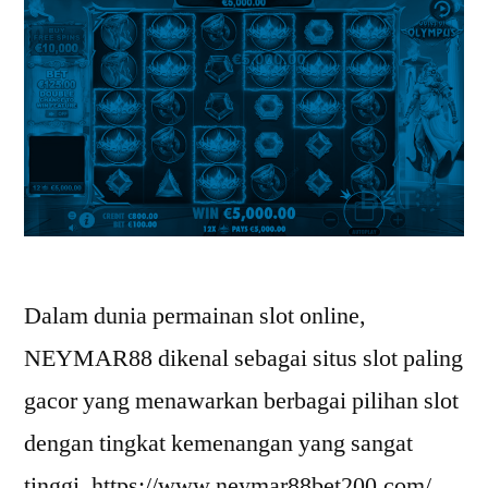
Dalam dunia permainan slot online,
NEYMAR88 dikenal sebagai situs slot paling
gacor yang menawarkan berbagai pilihan slot
dengan tingkat kemenangan yang sangat
tinggi. https://www.neymar88bet200.com/