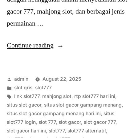
gacor 777, mahjong slot, dan berbagai jenis
permainan …
“Keseruan
Continue reading
Bermain
Mahjong
Posted
admin
August 22, 2025
Slot
by
Posted
slot qris
,
slot777
di
in
Tags:
link slot777
,
mahjong slot
,
rtp slot777 hari ini
,
Situs
situs slot gacor
,
situs slot gacor gampang menang
,
situs slot gacor gampang menang hari ini
,
situs
Slot
slot777 login
,
slot 777
,
slot gacor
,
slot gacor 777
,
Gacor
slot gacor hari ini
,
slot777
,
slot777 alternatif
,