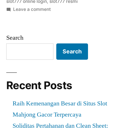
slot777 online login
,
slot777 resmi
Terbaik”
on
Leave a comment
Keseruan
Bermain
Mahjong
Search
Slot
di
Search
Situs
Slot
Gacor
Terbaik
Recent Posts
Raih Kemenangan Besar di Situs Slot
Mahjong Gacor Terpercaya
Soliditas Pertahanan dan Clean Sheet: