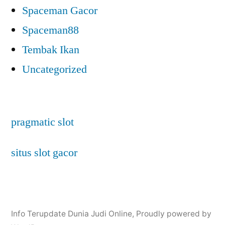
Spaceman Gacor
Spaceman88
Tembak Ikan
Uncategorized
pragmatic slot
situs slot gacor
Info Terupdate Dunia Judi Online
,
Proudly powered by