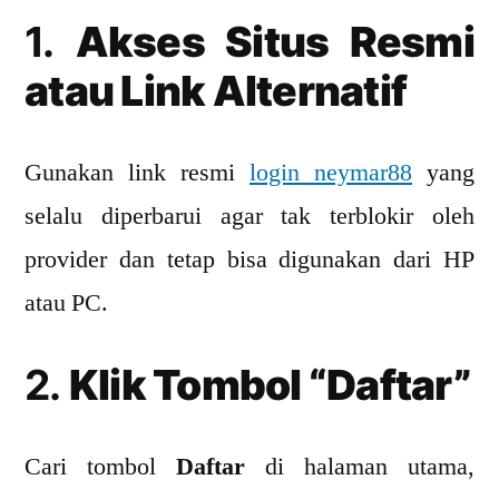
1.
Akses Situs Resmi
onli
slot
atau Link Alternatif
gac
res
Ind
Gunakan link resmi
login neymar88
yang
selalu diperbarui agar tak terblokir oleh
provider dan tetap bisa digunakan dari HP
atau PC.
2.
Klik Tombol “Daftar”
Cari tombol
Daftar
di halaman utama,