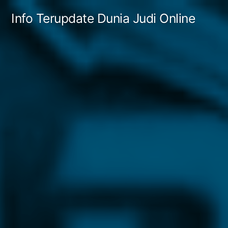
Skip
Info Terupdate Dunia Judi Online
to
content