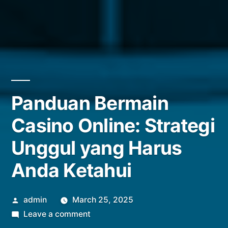
Panduan Bermain
Casino Online: Strategi
Unggul yang Harus
Anda Ketahui
Posted
admin
March 25, 2025
by
on
Leave a comment
Panduan