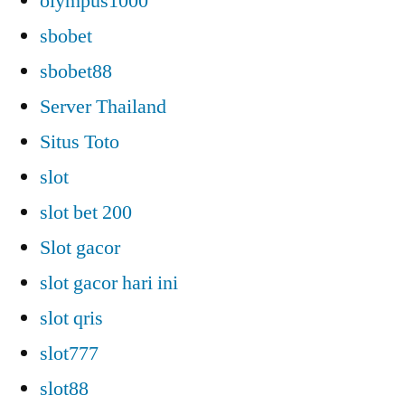
olympus1000
sbobet
sbobet88
Server Thailand
Situs Toto
slot
slot bet 200
Slot gacor
slot gacor hari ini
slot qris
slot777
slot88