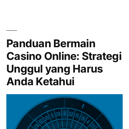
Kemenangan
Kasino
di
Meja
Online
Sicbo
Spaceman88”
Dadu
Panduan Bermain
di
Casino Online: Strategi
Kasino
Online
Unggul yang Harus
Spaceman88
Anda Ketahui