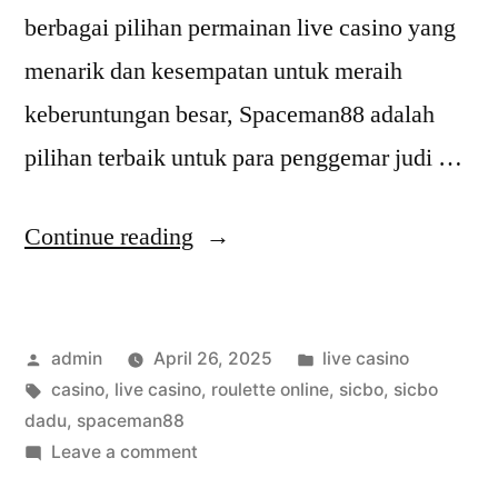
berbagai pilihan permainan live casino yang
menarik dan kesempatan untuk meraih
keberuntungan besar, Spaceman88 adalah
pilihan terbaik untuk para penggemar judi …
“Rahasia
Continue reading
Kemenangan
di
Posted
Posted
admin
April 26, 2025
live casino
Meja
by
Tags:
in
casino
,
live casino
,
roulette online
,
sicbo
,
sicbo
Sicbo
dadu
,
spaceman88
Dadu
on
Leave a comment
Rahasia
di