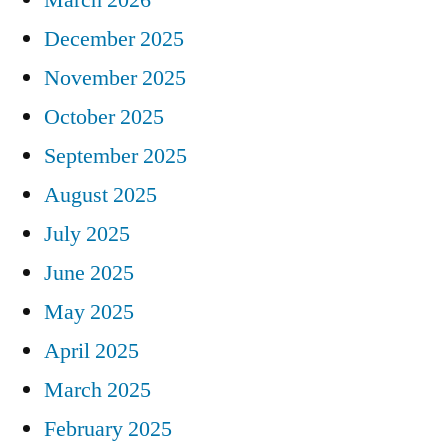
December 2025
November 2025
October 2025
September 2025
August 2025
July 2025
June 2025
May 2025
April 2025
March 2025
February 2025