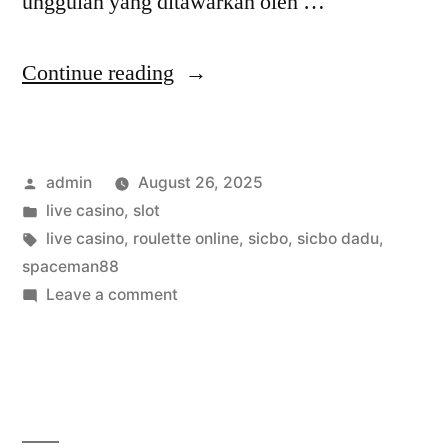
unggulan yang ditawarkan oleh …
“SPACEMAN88
Continue reading
Menawarkan
Kepuasan
Posted
admin
August 26, 2025
Bermain
by
Posted
live casino
,
slot
Live
in
Tags:
live casino
,
roulette online
,
sicbo
,
sicbo dadu
,
Casino
spaceman88
on
Leave a comment
di
SPACEMAN88
Indonesia”
Menawarkan
Kepuasan
Bermain
Live