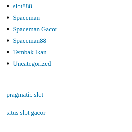
slot888
Spaceman
Spaceman Gacor
Spaceman88
Tembak Ikan
Uncategorized
pragmatic slot
situs slot gacor