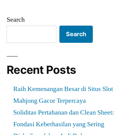
Search
Search
Recent Posts
Raih Kemenangan Besar di Situs Slot
Mahjong Gacor Terpercaya
Soliditas Pertahanan dan Clean Sheet:
Fondasi Keberhasilan yang Sering