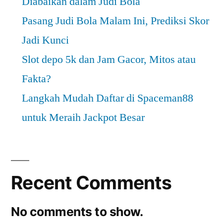
Diabaikan dalam Judi Bola
Pasang Judi Bola Malam Ini, Prediksi Skor
Jadi Kunci
Slot depo 5k dan Jam Gacor, Mitos atau
Fakta?
Langkah Mudah Daftar di Spaceman88
untuk Meraih Jackpot Besar
Recent Comments
No comments to show.