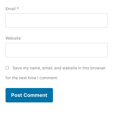
Email
*
Website
Save my name, email, and website in this browser
for the next time I comment.