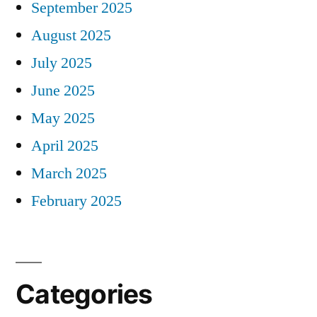
September 2025
August 2025
July 2025
June 2025
May 2025
April 2025
March 2025
February 2025
Categories