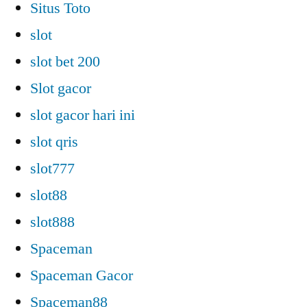
Situs Toto
slot
slot bet 200
Slot gacor
slot gacor hari ini
slot qris
slot777
slot88
slot888
Spaceman
Spaceman Gacor
Spaceman88