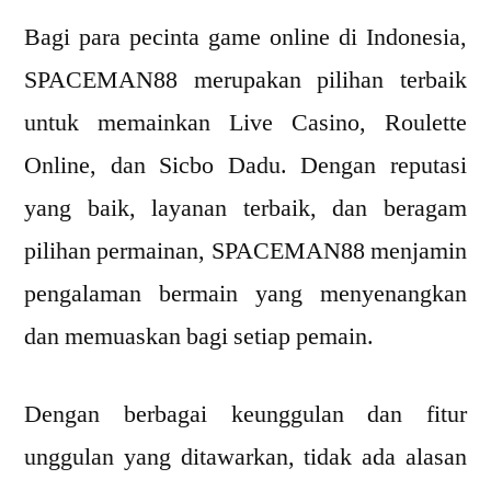
Bagi para pecinta game online di Indonesia,
SPACEMAN88 merupakan pilihan terbaik
untuk memainkan Live Casino, Roulette
Online, dan Sicbo Dadu. Dengan reputasi
yang baik, layanan terbaik, dan beragam
pilihan permainan, SPACEMAN88 menjamin
pengalaman bermain yang menyenangkan
dan memuaskan bagi setiap pemain.
Dengan berbagai keunggulan dan fitur
unggulan yang ditawarkan, tidak ada alasan