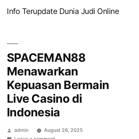
Skip
Info Terupdate Dunia Judi Online
to
content
SPACEMAN88
Menawarkan
Kepuasan Bermain
Live Casino di
Indonesia
Posted
admin
August 26, 2025
by
on
Leave a comment