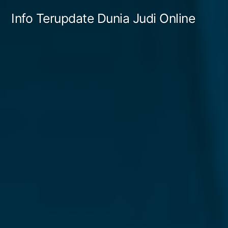
Skip
Info Terupdate Dunia Judi Online
to
content