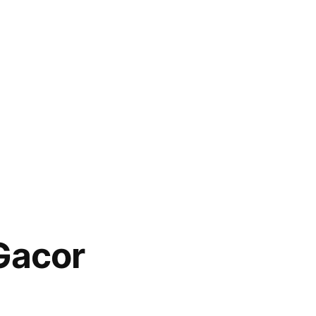
Gacor