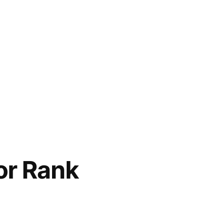
or Rank