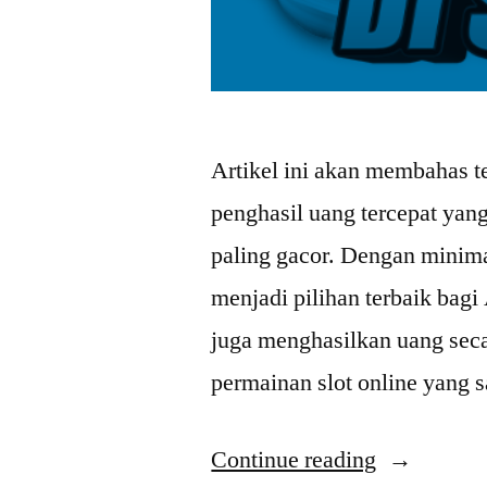
Artikel ini akan membahas
penghasil uang tercepat yang
paling gacor. Dengan minima
menjadi pilihan terbaik bag
juga menghasilkan uang sec
permainan slot online yang 
“Strategi
Continue reading