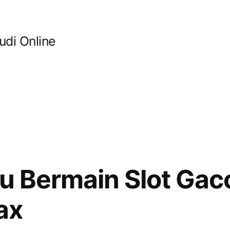
udi Online
itu Bermain Slot Gac
ax