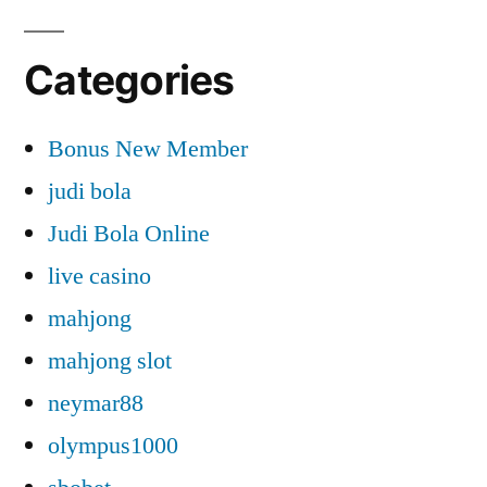
Categories
Bonus New Member
judi bola
Judi Bola Online
live casino
mahjong
mahjong slot
neymar88
olympus1000