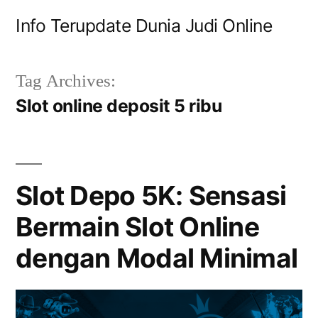
Skip
Info Terupdate Dunia Judi Online
to
content
Tag Archives:
Slot online deposit 5 ribu
Slot Depo 5K: Sensasi
Bermain Slot Online
dengan Modal Minimal