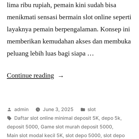
lima ribu rupiah, pemain kini sudah bisa
menikmati sensasi bermain slot online seperti
layaknya pemain berpengalaman. Konsep ini
memberikan kemudahan akses dan membuka
peluang lebih luas bagi siapa …
“Slot
Continue reading
Depo
5K:
Posted
Posted
admin
June 3, 2025
slot
Sensasi
by
Tags:
in
Daftar slot online minimal deposit 5K
,
depo 5k
,
Bermain
deposit 5000
,
Game slot murah deposit 5000
,
Slot
Main slot modal kecil 5K
,
slot depo 5000
,
slot depo