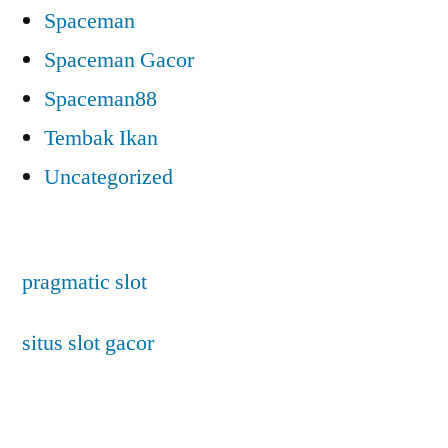
Spaceman
Spaceman Gacor
Spaceman88
Tembak Ikan
Uncategorized
pragmatic slot
situs slot gacor