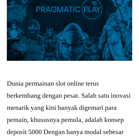
Dunia permainan slot online terus
berkembang dengan pesat. Salah satu inovasi
menarik yang kini banyak digemari para
pemain, khususnya pemula, adalah konsep
deposit 5000 Dengan hanya modal sebesar