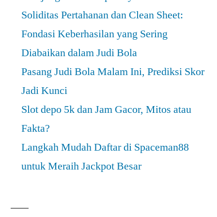
Soliditas Pertahanan dan Clean Sheet:
Fondasi Keberhasilan yang Sering
Diabaikan dalam Judi Bola
Pasang Judi Bola Malam Ini, Prediksi Skor
Jadi Kunci
Slot depo 5k dan Jam Gacor, Mitos atau
Fakta?
Langkah Mudah Daftar di Spaceman88
untuk Meraih Jackpot Besar