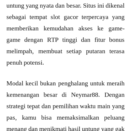
Unt
untung yang nyata dan besar. Situs ini dikenal
Ga
sebagai tempat slot gacor terpercaya yang
Mai
memberikan kemudahan akses ke game-
mai
game dengan RTP tinggi dan fitur bonus
melimpah, membuat setiap putaran terasa
penuh potensi.
Modal kecil bukan penghalang untuk meraih
kemenangan besar di Neymar88. Dengan
strategi tepat dan pemilihan waktu main yang
pas, kamu bisa memaksimalkan peluang
menang dan menikmati hasil untung yang gak