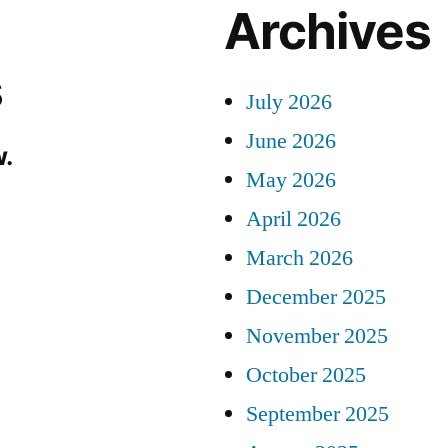
Archives
s
July 2026
June 2026
.
May 2026
April 2026
March 2026
December 2025
November 2025
October 2025
September 2025