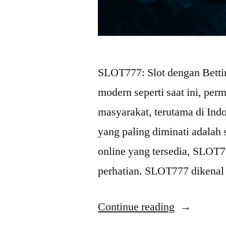
SLOT777: Slot dengan Betti
modern seperti saat ini, per
masyarakat, terutama di Indo
yang paling diminati adalah s
online yang tersedia, SLOT7
perhatian. SLOT777 dikenal
“Arahkan
Continue reading