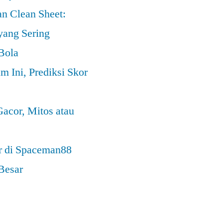
an Clean Sheet:
yang Sering
Bola
m Ini, Prediksi Skor
Gacor, Mitos atau
r di Spaceman88
Besar