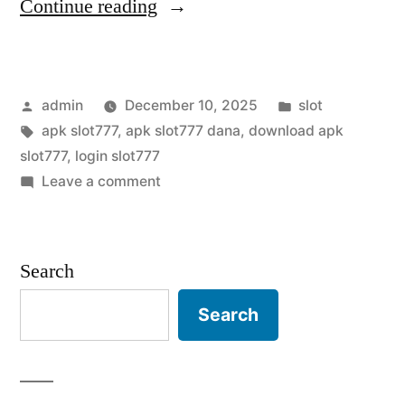
“Arahkan
Continue reading
Keberuntungan
Anda
Posted
Posted
admin
December 10, 2025
slot
dengan
by
Tags:
in
apk slot777
,
apk slot777 dana
,
download apk
Mengunduh
slot777
,
login slot777
APK
on
Leave a comment
Arahkan
Slot777
Keberuntungan
Terbaik”
Anda
Search
dengan
Mengunduh
Search
APK
Slot777
Terbaik