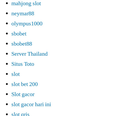
mahjong slot
neymar88
olympus1000
sbobet
sbobet88
Server Thailand
Situs Toto
slot
slot bet 200
Slot gacor
slot gacor hari ini
slot qris