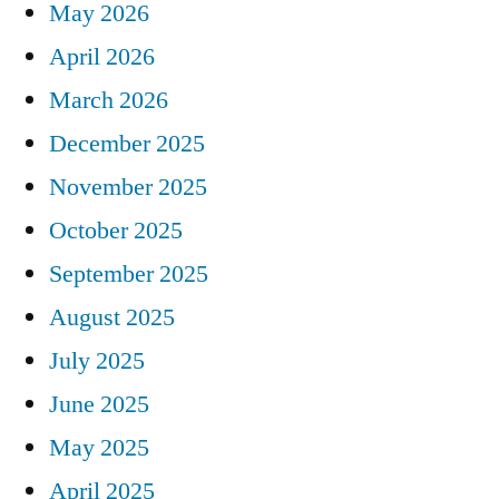
May 2026
April 2026
March 2026
December 2025
November 2025
October 2025
September 2025
August 2025
July 2025
June 2025
May 2025
April 2025