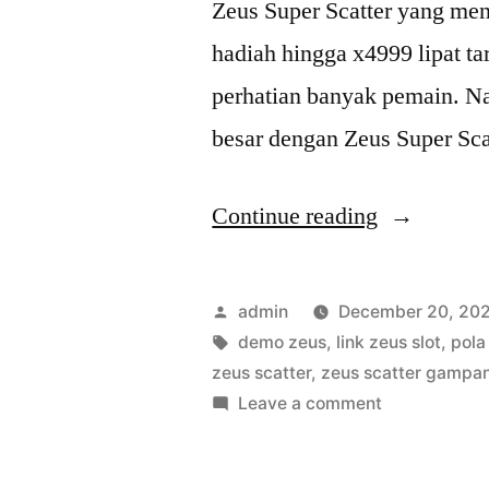
Zeus Super Scatter yang m
hadiah hingga x4999 lipat 
perhatian banyak pemain. 
besar dengan Zeus Super Sca
“Inilah
Continue reading
Rahasia
Zeus
Posted
admin
December 20, 20
Super
by
Tags:
demo zeus
,
link zeus slot
,
pola
zeus scatter
,
zeus scatter gamp
Scatter:
on
Leave a comment
Demo
Inilah
Rahasia
dan