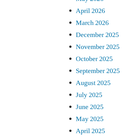
April 2026
March 2026
December 2025
November 2025
October 2025
September 2025
August 2025
July 2025
June 2025
May 2025
April 2025