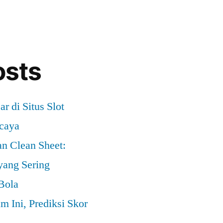
osts
 di Situs Slot
caya
an Clean Sheet:
yang Sering
Bola
m Ini, Prediksi Skor