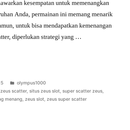
enawarkan kesempatan untuk memenangkan
taruhan Anda, permainan ini memang menarik
Namun, untuk bisa mendapatkan kemenangan
tter, diperlukan strategi yang …
Posted
25
olympus1000
in
 zeus scatter
,
situs zeus slot
,
super scatter zeus
,
ang menang
,
zeus slot
,
zeus super scatter