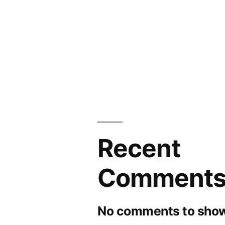
Recent
Comment
No comments to show