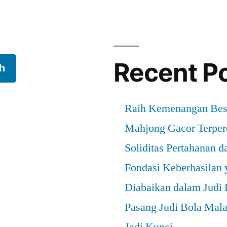
”
Recent P
h
Raih Kemenangan Besar
Mahjong Gacor Terper
Soliditas Pertahanan d
Fondasi Keberhasilan 
Diabaikan dalam Judi 
Pasang Judi Bola Mala
Jadi Kunci