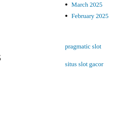
March 2025
February 2025
pragmatic slot
s
situs slot gacor