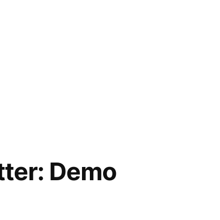
tter: Demo