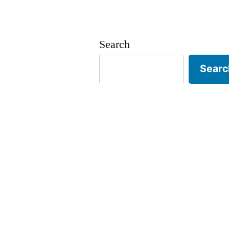
Zeus
Link
Super
Situs
Scatter:
Search
Demo
Terpercaya
dan
Searc
Link
Situs
Terpercaya