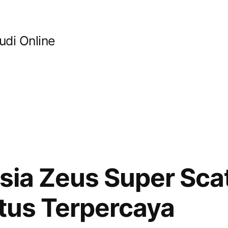
udi Online
asia Zeus Super Sca
itus Terpercaya