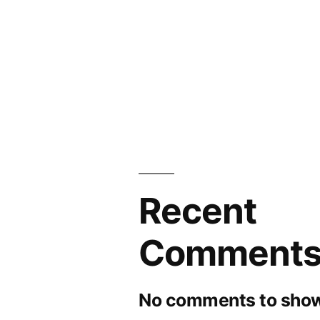
Recent
Comment
No comments to show