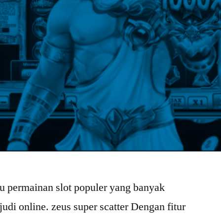
tu permainan slot populer yang banyak
judi online. zeus super scatter Dengan fitur