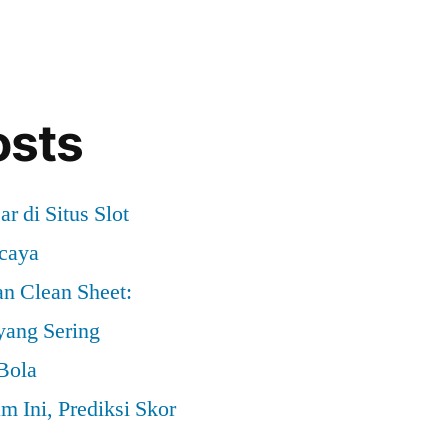
osts
 di Situs Slot
caya
an Clean Sheet:
yang Sering
Bola
m Ini, Prediksi Skor